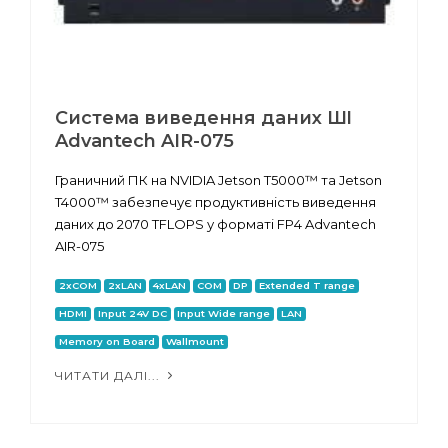
Система виведення даних ШІ
Advantech AIR-075
Граничний ПК на NVIDIA Jetson T5000™ та Jetson
T4000™ забезпечує продуктивність виведення
даних до 2070 TFLOPS у форматі FP4 Advantech
AIR-075
2xCOM
2xLAN
4xLAN
COM
DP
Extended T range
HDMI
Input 24V DC
Input Wide range
LAN
Memory on Board
Wallmount
ЧИТАТИ ДАЛІ...