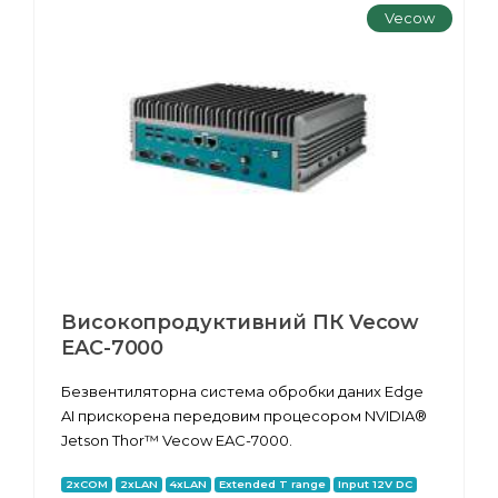
Vecow
Високопродуктивний ПК Vecow
EAC-7000
Безвентиляторна система обробки даних Edge
AI прискорена передовим процесором NVIDIA®
Jetson Thor™ Vecow EAC-7000.
2xCOM
2xLAN
4xLAN
Extended T range
Input 12V DC