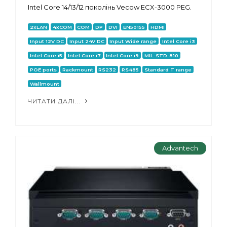
Intel Core 14/13/12 поколінь Vecow ECX-3000 PEG.
2xLAN
4xCOM
COM
DP
DVI
EN50155
HDMI
Input 12V DC
Input 24V DC
Input Wide range
Intel Core i3
Intel Core i5
Intel Core i7
Intel Core i9
MIL-STD-810
POE ports
Rackmount
RS232
RS485
Standard T range
Wallmount
ЧИТАТИ ДАЛІ...
Advantech