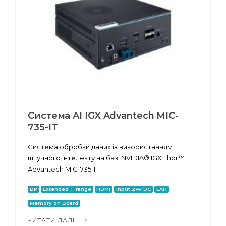
Система AI IGX Advantech MIC-
735-IT
Система обробки даних із використанням
штучного інтелекту на базі NVIDIA® IGX Thor™
Advantech MIC-735-IT
DP
Extended T range
HDMI
Input 24V DC
LAN
Memory on Board
ЧИТАТИ ДАЛІ...