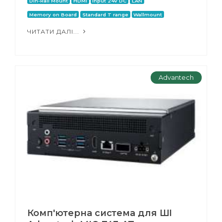
Din-Rail Mount
HDMI
Input 24V DC
LAN
Memory on Board
Standard T range
Wallmount
ЧИТАТИ ДАЛІ...
Advantech
Комп'ютерна система для ШІ