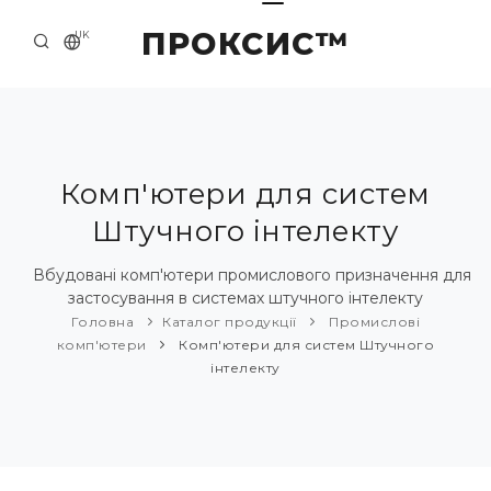
ПРОКСИС™
UK
ГОЛОВНА
КОНТАКТИ
ПРО НАС
Комп'ютери для систем
Штучного інтелекту
ПРИКЛАДИ ТА РІШЕННЯ
КАТАЛОГ ПРОДУКЦІЇ
Вбудовані комп'ютери промислового призначення для
застосування в системах штучного інтелекту
НОВИНИ
Головна
Каталог продукції
Промислові
комп'ютери
Комп'ютери для систем Штучного
інтелекту