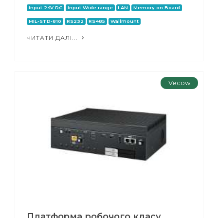
Input 24V DC
Input Wide range
LAN
Memory on Board
MIL-STD-810
RS232
RS485
Wallmount
ЧИТАТИ ДАЛІ...
Vecow
Платформа робочого класу