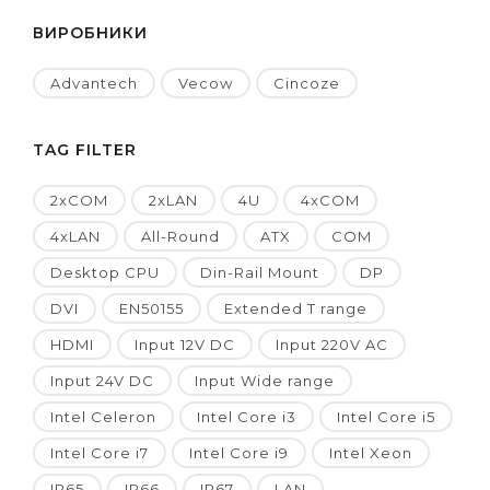
ВИРОБНИКИ
Advantech
Vecow
Cincoze
TAG FILTER
2xCOM
2xLAN
4U
4xCOM
4xLAN
All-Round
ATX
COM
Desktop CPU
Din-Rail Mount
DP
DVI
EN50155
Extended T range
HDMI
Input 12V DC
Input 220V AC
Input 24V DC
Input Wide range
Intel Celeron
Intel Core i3
Intel Core i5
Intel Core i7
Intel Core i9
Intel Xeon
IP65
IP66
IP67
LAN