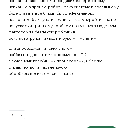
навчання такої системи. Завдяки безперервному
навчанню в процесі роботи, така система в подальшому
буде ставати все більш і більш ефективною,
дозволить збільшувати темпи та якість виробництва не
допускаючи при цьому проблем пов'язаних з людським
фактором та безпекою робітників,
оскільки втручання людини буде мінімальним.
Для впровадження таких систем
найбільш відповідними є промислові ПК
з сучасними графічними процесорами, які легко
справляються з паралельною
обробкою великих масивів даних.
6