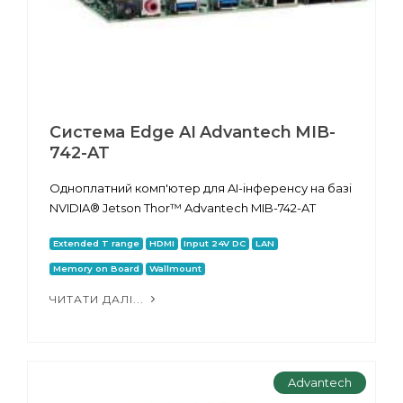
Система Edge AI Advantech MIB-
742-AT
Одноплатний комп'ютер для AI-інференсу на базі
NVIDIA® Jetson Thor™ Advantech MIB-742-AT
Extended T range
HDMI
Input 24V DC
LAN
Memory on Board
Wallmount
ЧИТАТИ ДАЛІ...
Advantech