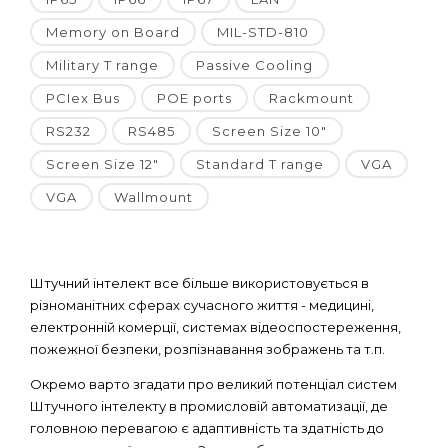
Memory on Board
MIL-STD-810
Military T range
Passive Cooling
PCIex Bus
POE ports
Rackmount
RS232
RS485
Screen Size 10"
Screen Size 12"
Standard T range
VGA
VGA
Wallmount
Штучний інтелект все більше використовується в
різноманітних сферах сучасного життя - медицині,
електронній комерції, системах відеоспостереження,
пожежної безпеки, розпізнавання зображень та т.п.
Окремо варто згадати про великий потенціал систем
Штучного інтелекту в промисловій автоматизації, де
головною перевагою є адаптивність та здатність до