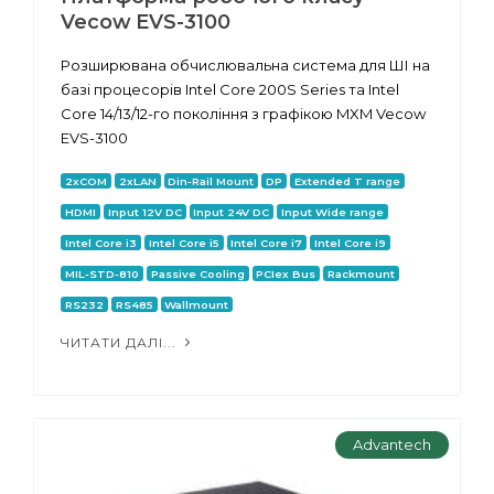
Vecow EVS-3100
Розширювана обчислювальна система для ШІ на
базі процесорів Intel Core 200S Series та Intel
Core 14/13/12-го покоління з графікою MXM Vecow
EVS-3100
2xCOM
2xLAN
Din-Rail Mount
DP
Extended T range
HDMI
Input 12V DC
Input 24V DC
Input Wide range
Intel Core i3
Intel Core i5
Intel Core i7
Intel Core i9
MIL-STD-810
Passive Cooling
PCIex Bus
Rackmount
RS232
RS485
Wallmount
ЧИТАТИ ДАЛІ...
Advantech