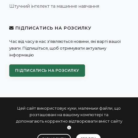
Штучний інтелект та машинне навчання
ПІДПИСАТИСЬ НА РОЗСИЛКУ
Час від часу в нас з'являються новини, які варті вашої
уваги. Підпишіться, щоб отримувати актуальну
інформацію
ПІДПИСАТИСЬ НА РОЗСИЛКУ
Цей сайт використовує куки, маленьки файли, що
розташовані на вашому компютері та
допомагають корректно відтворювати вміст сайту
© 2004 - 2026 ПРОКСИС™ - промислові комп'ютери та
системи