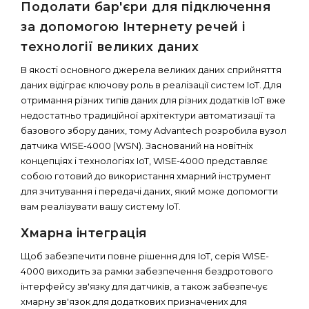
Подолати бар'єри для підключення
за допомогою Інтернету речей і
технології великих даних
В якості основного джерела великих даних сприйняття
даних відіграє ключову роль в реалізації систем IoT. Для
отримання різних типів даних для різних додатків IoT вже
недостатньо традиційної архітектури автоматизації та
базового збору даних, тому Advantech розробила вузол
датчика WISE-4000 (WSN). Заснований на новітніх
концепціях і технологіях IoT, WISE-4000 представляє
собою готовий до використання хмарний інструмент
для зчитування і передачі даних, який може допомогти
вам реалізувати вашу систему IoT.
Хмарна інтеграція
Щоб забезпечити повне рішення для IoT, серія WISE-
4000 виходить за рамки забезпечення бездротового
інтерфейсу зв'язку для датчиків, а також забезпечує
хмарну зв'язок для додаткових призначених для