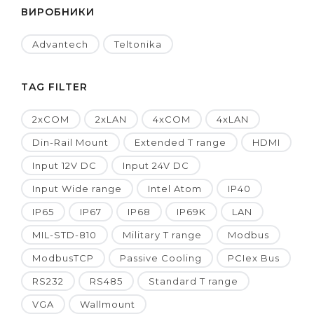
ВИРОБНИКИ
Advantech
Teltonika
TAG FILTER
2xCOM
2xLAN
4xCOM
4xLAN
Din-Rail Mount
Extended T range
HDMI
Input 12V DC
Input 24V DC
Input Wide range
Intel Atom
IP40
IP65
IP67
IP68
IP69K
LAN
MIL-STD-810
Military T range
Modbus
ModbusTCP
Passive Cooling
PCIex Bus
RS232
RS485
Standard T range
VGA
Wallmount