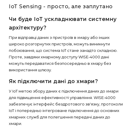
IoT Sensing - просто, але заплутано
Чи буде IoT ускладнювати системну
архітектуру?
При відправці даних з пристроїв в хмару або інших
широко розгорнутих пристроїв, можуть виникнути
побоювання, що система IoT стане занадто складною.
Проте, завдяки хмарному доступу WISE-4000 дані
можуть передаватися безпосередньо в хмару без
використання шлюзу.
Як підключити дані до хмари?
У IoT метою збору даних є підключення даних до хмари
для підвищення ефективності управління. WISE-4000
забезпечує інтерфейс бездротового зв'язку, протоколи
IoT і попередньо інтегроване підключення до основних
хмарних служб для полегшення передачі даних до
хмари.