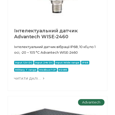
Інтелектуальний датчик
Advantech WISE-2460
Інтелектуальний датчик вібрації IP68, 10 кГц по 1
осі, -20 ~ 105 °C Advantech WISE-2460
Input 12V DC
Input 24V DC
Input Wide range
IP68
Military T range
ModbusTCP
RS485
ЧИТАТИ ДАЛІ...
Advantech