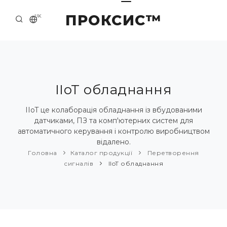
ПРОКСИС™
UK
ГОЛОВНА
КОНТАКТИ
ПРО НАС
IIoT обладнання
ПРИКЛАДИ ТА РІШЕННЯ
IIoT це колаборація обладнання із вбудованими
датчиками, ПЗ та комп'ютерних систем для
КАТАЛОГ ПРОДУКЦІЇ
автоматичного керування і контролю виробництвом
відалено.
НОВИНИ
Головна
Каталог продукції
Перетворення
сигналів
IIoT обладнання