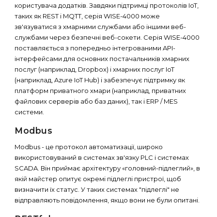
користувача додатків. Завдяки підтримці протоколів IoT,
таких як REST і MQTT, серія WISE-4000 може
зв'язуватися з хмарними службами або іншими веб-
службами через безпечні веб-сокети. Серія WISE-4000
поставляється з попередньо інтегрованими API-
інтерфейсами для основних постачальників хмарних
послуг (наприклад, Dropbox) і хмарних послуг IoT
(наприклад, Azure IoT Hub) і забезпечує підтримку як
платформ приватного хмари (наприклад, приватних
файлових серверів або баз даних), так і ERP / MES
системи.
Modbus
Modbus - це протокол автоматизації, широко
використовуваний в системах зв'язку PLC і системах
SCADA. Він приймає архітектуру «головний-підлеглий», в
якій майстер опитує окремі підлеглі пристрої, щоб
визначити їх статус. У таких системах "підлеглі" не
відправляють повідомлення, якщо вони не були опитані.