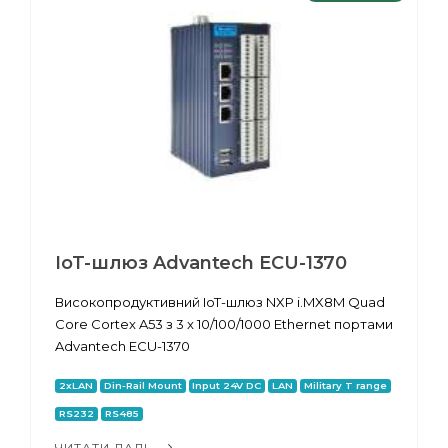
IoT-шлюз Advantech ECU-1370
Високопродуктивний IoT-шлюз NXP i.MX8M Quad
Core Cortex A53 з 3 x 10/100/1000 Ethernet портами
Advantech ECU-1370
2xLAN
Din-Rail Mount
Input 24V DC
LAN
Military T range
RS232
RS485
ЧИТАТИ ДАЛІ...