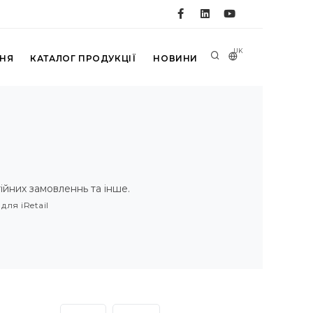
UK
ННЯ
КАТАЛОГ ПРОДУКЦІЇ
НОВИНИ
тійних замовленнь та інше.
ля iRetail