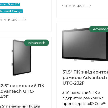
creen Size 10"
ЧИТАТИ ДАЛІ...
tandard T range
ИТАТИ ДАЛІ...
Advante
Advantech
31.5" ПК з відкрит
рамкою Advantech
UTC-232F
2.5" панельний ПК
dvantech UTC-
31.5" панельний ПК з
242F
відкритою рамкою на
процесорі Intel® Core™
2.5" панельний ПК для