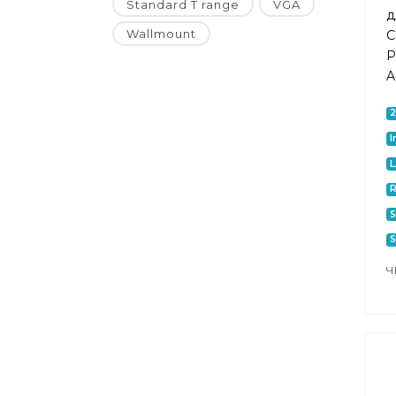
Standard T range
VGA
д
Wallmount
C
P
A
I
S
S
Ч