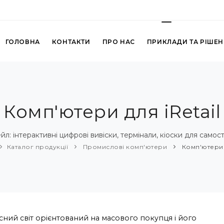
ГОЛОВНА
КОНТАКТИ
ПРО НАС
ПРИКЛАДИ ТА РІШЕ
Комп'ютери для iRetail
л: інтерактивні цифрові вивіски, термінали, кіоски для самос
Каталог продукції
Промислові комп'ютери
Комп'ютери д
сний світ орієнтований на масового покупця і його