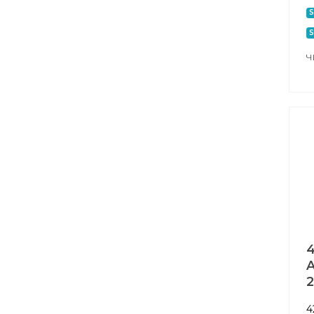
S
S
Ч
4
A
4