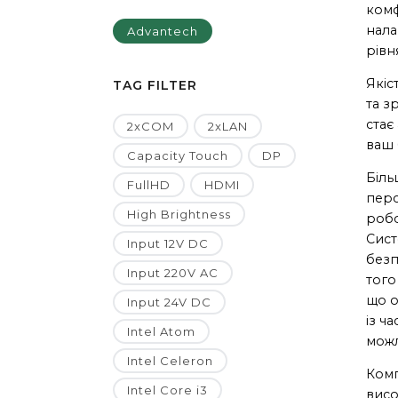
комф
нала
Advantech
рівн
Якіс
TAG FILTER
та з
стає
2xCOM
2xLAN
ваш 
Capacity Touch
DP
Біль
FullHD
HDMI
перс
High Brightness
робо
Сист
Input 12V DC
безп
Input 220V AC
того
що о
Input 24V DC
із ч
Intel Atom
можл
Intel Celeron
Ком
Intel Core i3
висо