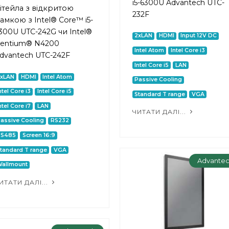
i5-6300U Advantech UTC-
ітейла з відкритою
232F
амкою з Intel® Core™ i5-
300U UTC-242G чи Intel®
2xLAN
HDMI
Input 12V DC
entium® N4200
Intel Atom
Intel Core i3
dvantech UTC-242F
Intel Core i5
LAN
2xLAN
HDMI
Intel Atom
Passive Cooling
ntel Core i3
Intel Core i5
Standard T range
VGA
ntel Core i7
LAN
ЧИТАТИ ДАЛІ...
assive Cooling
RS232
RS485
Screen 16:9
tandard T range
VGA
Advante
allmount
ИТАТИ ДАЛІ...