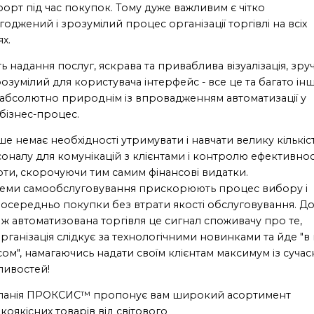
орт під час покупок. Тому дуже важливим є чітко
годжений і зрозумілий процес організації торгівлі на всіх
ях.
ть надання послуг, яскрава та приваблива візуалізація, зр
розумілий для користувача інтерфейс - все це та багато ін
 абсолютно природнім із впровадженням автоматизації у
бізнес-процес.
ше немає необхідності утримувати і навчати велику кількіс
оналу для комунікацій з клієнтами і контролю ефективнос
ти, скорочуючи тим самим фінансові видатки.
еми самообслуговування прискорюють процес вибору і
осередньо покупки без втрати якості обслуговування. Д
 ж автоматизована торгівля це сигнал споживачу про те,
рганізація слідкує за технологічними новинками та йде "в
асом", намагаючись надати своїм клієнтам максимум із сучас
ивостей!
панія ПРОКСИС™ пропонує вам широкий асортимент
коякісних товарів від світового