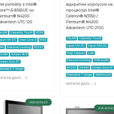
ля ритейлу з Intel®
відкритим корпусом на
ore™ i5-8365UE чи
процесорі Intel®
entium® N4200
Celeron® N3350 /
dvantech UTC-120
Pentium® N4200
Advantech UTC-210G
2xLAN
Capacity Touch
HDMI
2xLAN
Capacity Touch
nput 12V DC
Intel Core i5
IP65
Input 12V DC
Input 24V DC
LAN
Passive Cooling
RS232
Intel Celeron
LAN
RS485
Screen 16:9
Passive Cooling
POE ports
creen Size 21"
RS232
RS485
Screen Size 10"
tandard T range
Standard T range
Wallmount
ИТАТИ ДАЛІ...
ЧИТАТИ ДАЛІ...
Advantech
Advante