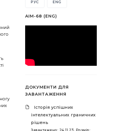
РУС
ENG
AIM-68 (ENG)
учний
шого
ть
ті
о
ДОКУМЕНТИ ДЛЯ
ЗАВАНТАЖЕННЯ
 ногу
них
Історія успішних
інтелектуальних граничних
рішень
Завантажено: 24.11.23, Розмір: