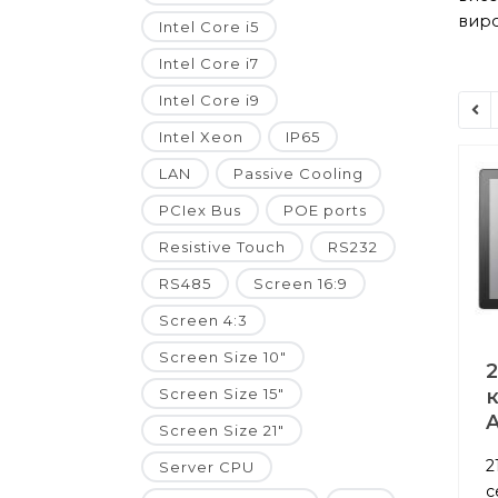
виро
Intel Core i5
Intel Core i7
Intel Core i9
Intel Xeon
IP65
LAN
Passive Cooling
PCIex Bus
POE ports
Resistive Touch
RS232
RS485
Screen 16:9
Screen 4:3
Screen Size 10"
2
Screen Size 15"
A
Screen Size 21"
2
Server CPU
с