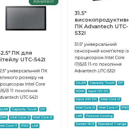
Advantech
31.5"
високопродуктив
ПК Advantech UTC-
532I
31.5" універсальний
сенсорний комп'ютер із
2.5" ПК для
процесором Intel Core
ітейлу UTC-542I
i7/i5/i3 11-го покоління
2.5" універсальний ПК
Advantech UTC-532I
еликого розміру на
2xLAN
Capacity Touch
DP
роцесорах Intel Core
7/i5/i3 11 покоління
HDMI
Input 12V DC
dvantech UTC-542I
Input 24V DC
Intel Core i3
Intel Core i5
Intel Core i7
IP6
2xLAN
Capacity Touch
DP
LAN
Passive Cooling
HDMI
Intel Core i3
Intel Core i5
Screen 16:9
Standard T range
ntel Core i7
IP65
LAN