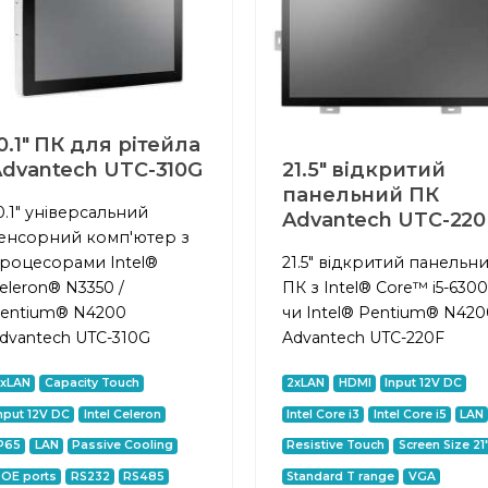
0.1" ПК для рітейла
dvantech UTC-310G
21.5" відкритий
панельний ПК
0.1" універсальний
Advantech UTC-220
енсорний комп'ютер з
роцесорами Intel®
21.5" відкритий панельн
eleron® N3350 /
ПК з Intel® Core™ i5-630
entium® N4200
чи Intel® Pentium® N420
dvantech UTC-310G
Advantech UTC-220F
2xLAN
Capacity Touch
2xLAN
HDMI
Input 12V DC
nput 12V DC
Intel Celeron
Intel Core i3
Intel Core i5
LAN
P65
LAN
Passive Cooling
Resistive Touch
Screen Size 21
OE ports
RS232
RS485
Standard T range
VGA