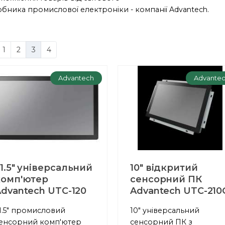
бника промислової електроніки - компанії Advantech.
1
2
3
4
Advantech
Advante
1.5" універсальний
10" відкритий
комп'ютер
сенсорний ПК
dvantech UTC-120
Advantech UTC-210
1.5" промисловий
10" універсальний
енсорний комп'ютер
сенсорний ПК з