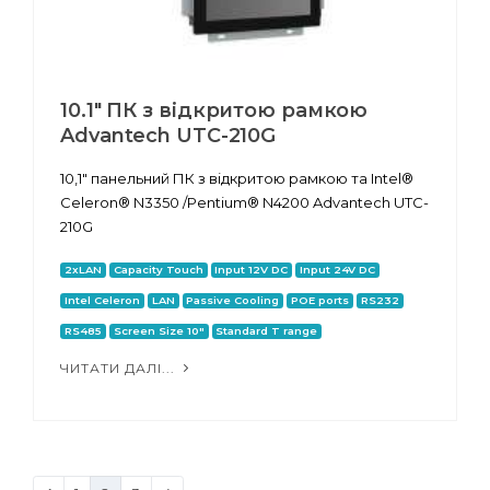
10.1" ПК з відкритою рамкою
Advantech UTC-210G
10,1" панельний ПК з відкритою рамкою та Intel®
Celeron® N3350 /Pentium® N4200 Advantech UTC-
210G
2xLAN
Capacity Touch
Input 12V DC
Input 24V DC
Intel Celeron
LAN
Passive Cooling
POE ports
RS232
RS485
Screen Size 10"
Standard T range
ЧИТАТИ ДАЛІ...