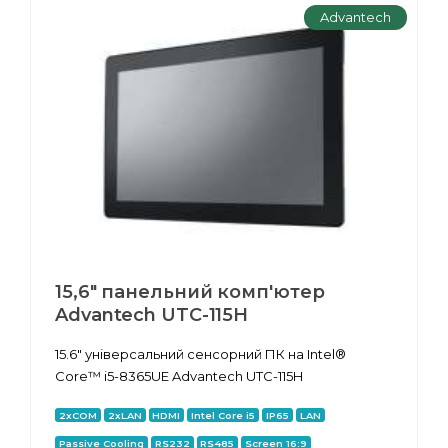
Advantech
15,6" панельний комп'ютер
Advantech UTC-115H
15.6" універсальний сенсорний ПК на Intel®
Core™ i5-8365UE Advantech UTC-115H
2xCOM
2xLAN
HDMI
Intel Core i5
IP65
LAN
Passive Cooling
RS232
RS485
Screen 16:9