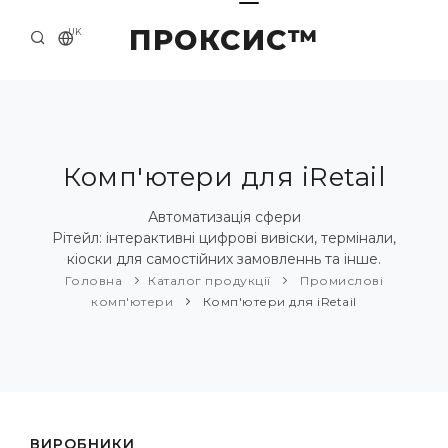
ПРОКСИС™
UK
ГОЛОВНА
КОНТАКТИ
ПРО НАС
Комп'ютери для iRetail
ПРИКЛАДИ ТА РІШЕННЯ
Автоматизація сфери
Рітейл: інтерактивні цифрові вивіски, термінали,
КАТАЛОГ ПРОДУКЦІЇ
кіоски для самостійних замовленнь та інше.
Головна
Каталог продукції
Промислові
НОВИНИ
комп'ютери
Комп'ютери для iRetail
ВИРОБНИКИ