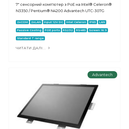
7" сенсорний комп'ютер з PoE на Intel® Celeron®
N3350 / Pentium® N4200 Advantech UTC-307G
2xCOM
2xLAN
Input 12V DC
Intel Celeron
IP65
LAN
Passive Cooling
POE ports
RS232
RS485
Screen 16:9
Standard T range
ЧИТАТИ ДАЛІ...
Advantech