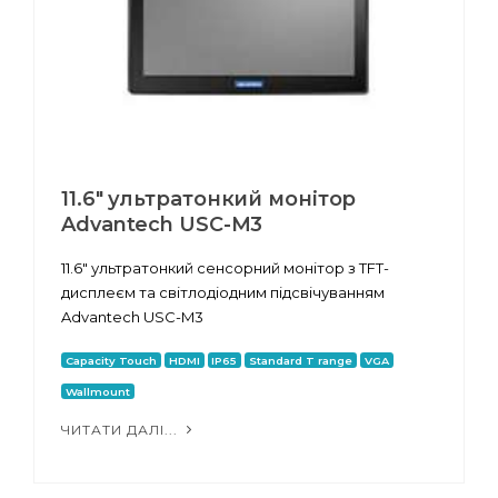
11.6" ультратонкий монітор
Advantech USC-M3
11.6" ультратонкий сенсорний монітор з TFT-
дисплеєм та світлодіодним підсвічуванням
Advantech USC-M3
Capacity Touch
HDMI
IP65
Standard T range
VGA
Wallmount
ЧИТАТИ ДАЛІ...