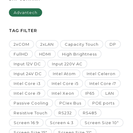
Advantech
TAG FILTER
2xCOM
2xLAN
Capacity Touch
DP
FullHD
HDMI
High Brightness
Input 12V DC
Input 220V AC
Input 24V DC
Intel Atom
Intel Celeron
Intel Core i3
Intel Core i5
Intel Core i7
Intel Core i9
Intel Xeon
IP65
LAN
Passive Cooling
PCIex Bus
POE ports
Resistive Touch
RS232
RS485
Screen 16:9
Screen 4:3
Screen Size 10"
Screen Size 15"
Screen Size 21"