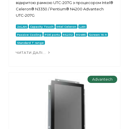
відкритою рамкою UTC-207G з процесором Intel®
Celeron® N3350 / Pentium® N4200 Advantech
UTC-207G
2xLAN
Capacity Touch
Intel Celeron
LAN
Passive Cooling
POE ports
RS232
RS485
Screen 16:9
Standard T range
ЧИТАТИ ДАЛІ...
Advantech