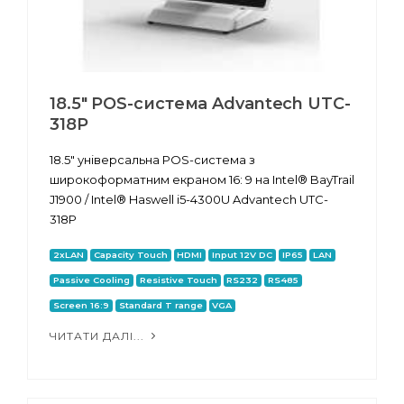
18.5" POS-система Advantech UTC-
318P
18.5" універсальна POS-система з
широкоформатним екраном 16: 9 на Intel® BayTrail
J1900 / Intel® Haswell i5-4300U Advantech UTC-
318P
2xLAN
Capacity Touch
HDMI
Input 12V DC
IP65
LAN
Passive Cooling
Resistive Touch
RS232
RS485
Screen 16:9
Standard T range
VGA
ЧИТАТИ ДАЛІ...