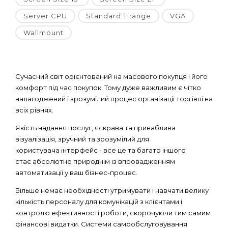
Server CPU
Standard T range
VGA
Wallmount
Сучасний світ орієнтований на масового покупця і його
комфорт під час покупок. Тому дуже важливим є чітко
налагоджений і зрозумілий процес організації торгівлі на
всіх рівнях.
Якість надання послуг, яскрава та приваблива
візуалізація, зручний та зрозумілий для
користувача інтерфейс - все це та багато іншого
стає абсолютно природнім із впровадженням
автоматизації у ваш бізнес-процес.
Більше немає необхідності утримувати і навчати велику
кількість персоналу для комунікацій з клієнтами і
контролю ефективності роботи, скорочуючи тим самим
фінансові видатки. Системи самообслуговування