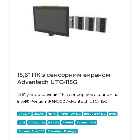
15,6" ПК з сенсорним екраном
Advantech UTC-115G
15,6" універсальний ПК з сенсорним екраном на
Intel® Pentium® N4200 Advantech UTC-115G
2xCOM
2xLAN
HDMI
Input 12V DC
Input 24V DC
IP65
LAN
POE ports
RS232
RS485
Screen 16:9
Screen Size 15"
Standard T range