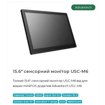
Advantech
15.6" сенсорний монітор USC-M6
Тонкий 15.6" сенсорний монітор USC-M6 від для
ваших miniPOS додатків Advantech USC-M6
Capacity Touch
HDMI
Input 12V DC
Screen 16:9
Screen Size 15"
Standard T range
VGA
Wallmount