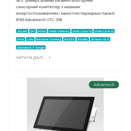
18.5" універсальний безвентиляторний
сенсорний комп'ютер з низьким
енергоспоживанням і захистом передньої панелі
IP65 Advantech UTC-318
2xLAN
DP
HDMI
Intel Celeron
Intel Core i3
Intel Core i5
IP65
LAN
Passive Cooling
RS232
RS485
Screen 16:9
Standard T range
ЧИТАТИ ДАЛІ...
Advantech