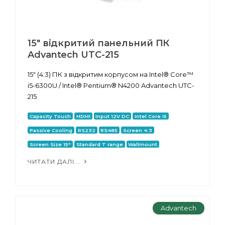
15" відкритий панельний ПК
Advantech UTC-215
15" (4:3) ПК з відкритим корпусом на Intel® Core™
i5-6300U / Intel® Pentium® N4200 Advantech UTC-
215
Capacity Touch
HDMI
Input 12V DC
Intel Core i5
Passive Cooling
RS232
RS485
Screen 4:3
Screen Size 15"
Standard T range
Wallmount
ЧИТАТИ ДАЛІ...
Advantech