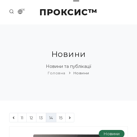
ПРОКСИС™
UK
ГОЛОВНА
КОНТАКТИ
ПРО НАС
Новини
ПРИКЛАДИ ТА РІШЕННЯ
Новини та публікації
Головна
Новини
КАТАЛОГ ПРОДУКЦІЇ
НОВИНИ
11
12
13
14
15
Новини