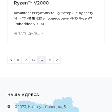
Ryzen™ V2000
Advantech випустила тонку материнську плату
Mini-ITX AIMB-229 з процесорами AMD Ryzen™
Embedded V2000.
ЧИТАТИ ДАЛІ...
11
12
13
14
15
НАША АДРЕСА
04073, Київ, вул. Сирецька, 5