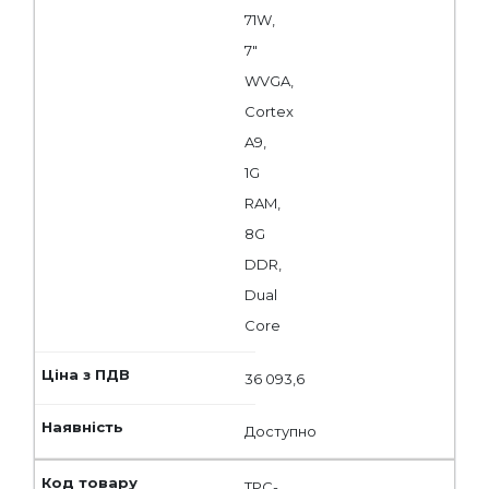
71W,
7"
WVGA,
Cortex
A9,
1G
RAM,
8G
DDR,
Dual
Core
36 093,6
Доступно
TPC-