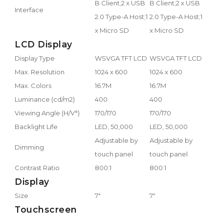
B Client;2 x USB
B Client;2 x USB
Interface
2.0 Type-A Host;1
2.0 Type-A Host;1
x Micro SD
x Micro SD
LCD Display
Display Type
WSVGA TFT LCD
WSVGA TFT LCD
Max. Resolution
1024 x 600
1024 x 600
Max. Colors
16.7M
16.7M
Luminance (cd/m2)
400
400
Viewing Angle (H/V°)
170/170
170/170
Backlight Life
LED, 50,000
LED, 50,000
Adjustable by
Adjustable by
Dimming
touch panel
touch panel
Contrast Ratio
800:1
800:1
Display
Size
7"
7"
Touchscreen