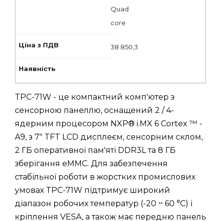
Quad
core
38 850,3
TPC-71W - це компактний комп'ютер з
сенсорною панеллю, оснащений 2 / 4-
ядерним процесором NXP® i.MX 6 Cortex ™ -
A9, з 7" TFT LCD дисплеєм, сенсорним склом,
2 ГБ оперативної пам'яті DDR3L та 8 ГБ
зберігання eMMC. Для забезпечення
стабільної роботи в жорстких промислових
умовах TPC-71W підтримує широкий
діапазон робочих температур (-20 ~ 60 °C) і
кріплення VESA, а також має передню панель