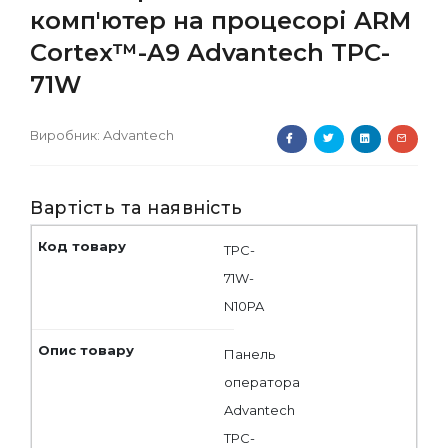
комп'ютер на процесорі ARM
Cortex™-A9 Advantech TPC-
71W
Виробник:
Advantech
Вартість та наявність
TPC-
71W-
N10PA
Панель
оператора
Advantech
TPC-