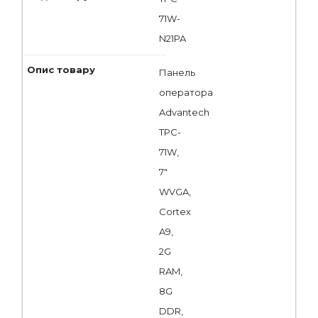
71W-
N21PA
Панель
оператора
Advantech
TPC-
71W,
7"
WVGA,
Cortex
A9,
2G
RAM,
8G
DDR,