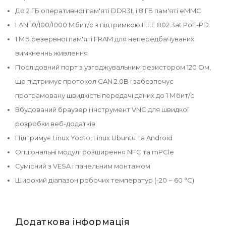
До 2 ГБ оперативної пам'яті DDR3L і 8 ГБ пам'яті eMMC
LAN 10/100/1000 Мбит/с з підтримкою IEEE 802.3at PoE-PD
1 МБ резервної пам'яті FRAM для непередбачуваних
вимкненнь живлення
Послідовний порт з узгоджувальним резистором 120 Ом,
що підтримує протокол CAN 2.0B і забезпечує
програмовану швидкість передачі даних до 1 Мбит/с
Вбудований браузер і інструмент VNC для швидкої
розробки веб-додатків
Підтримує Linux Yocto, Linux Ubuntu та Android
Опціональні модулі розширення NFC та mPCIe
Сумісний з VESA і панельним монтажом
Широкий діапазон робочих температур (-20 ~ 60 °C)
Додаткова інформація