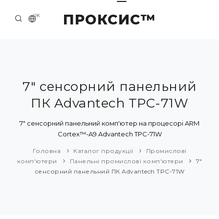
ПРОКСИС™
UK
ГОЛОВНА
КОНТАКТИ
ПРО НАС
7" сенсорний панельний
ПК Advantech TPC-71W
ПРИКЛАДИ ТА РІШЕННЯ
КАТАЛОГ ПРОДУКЦІЇ
7" сенсорний панельний комп'ютер на процесорі ARM
Cortex™-A9 Advantech TPC-71W
НОВИНИ
Головна
Каталог продукції
Промислові
комп'ютери
Панельні промислові комп'ютери
7"
сенсорний панельний ПК Advantech TPC-71W