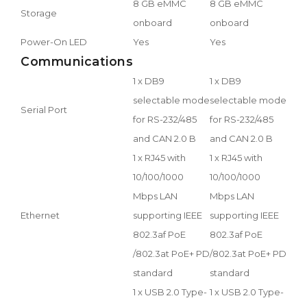
8 GB eMMC
8 GB eMMC
Storage
onboard
onboard
Power-On LED
Yes
Yes
Communications
1 x DB9
1 x DB9
selectable mode
selectable mode
Serial Port
for RS-232/485
for RS-232/485
and CAN 2.0 B
and CAN 2.0 B
1 x RJ45 with
1 x RJ45 with
10/100/1000
10/100/1000
Mbps LAN
Mbps LAN
Ethernet
supporting IEEE
supporting IEEE
802.3af PoE
802.3af PoE
/802.3at PoE+ PD
/802.3at PoE+ PD
standard
standard
1 x USB 2.0 Type-
1 x USB 2.0 Type-