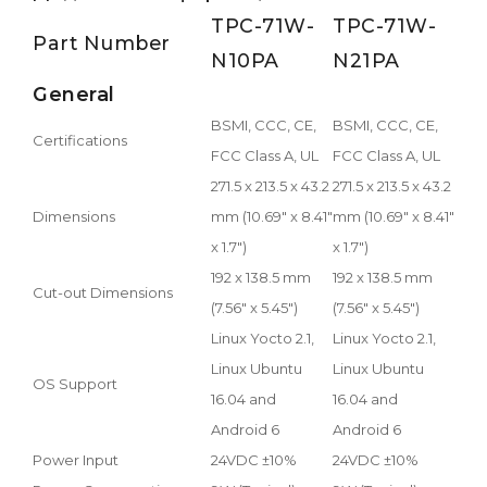
TPC-71W-
TPC-71W-
Part Number
N10PA
N21PA
General
BSMI, CCC, CE,
BSMI, CCC, CE,
Certifications
FCC Class A, UL
FCC Class A, UL
271.5 x 213.5 x 43.2
271.5 x 213.5 x 43.2
Dimensions
mm (10.69" x 8.41"
mm (10.69" x 8.41"
x 1.7")
x 1.7")
192 x 138.5 mm
192 x 138.5 mm
Cut-out Dimensions
(7.56" x 5.45")
(7.56" x 5.45")
Linux Yocto 2.1,
Linux Yocto 2.1,
Linux Ubuntu
Linux Ubuntu
OS Support
16.04 and
16.04 and
Android 6
Android 6
Power Input
24VDC ±10%
24VDC ±10%