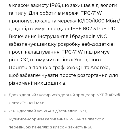
з класом захисту IP66, що захищає від вологи
та пилу. Для роботи в мережі TPC-71W
пропонує локальну мережу 10/100/1000 Мбит/
с, що підтримує стандарт IEEE 802.3 PoE-PD.
Включення інструментів і браузерів VNC
забезпечує швидку розробку веб-додатків і
прості налаштування. TPC-71W підтримує
різні ОС, в тому числі Linux Yocto, Linux
Ubuntu з повною графікою QT та Android,
щоб забезпеччувати просте розгортання для
різноманітних додатків.
Двох'ядерний / чотирьох'ядерний процесор NXP® ARM®
Cortex ™ -A9 i.MX6
7" РК-дисплей WSVGA з діагоналлю 16: 9,
мультисенсорним керуванням P-CAP та пласкою
передньою панеллю з класом захисту IP66