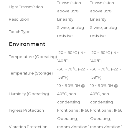
Transmission
Transmission
Light Transmission
above 85%
above 85%
Resolution
Linearity
Linearity
5-wire, analog
5-wire, analog
Touch Type
resistive
resistive
Environment
-20 ~ 60°C (-4 ~
-20 ~ 60°C (-4 ~
Temperature (Operating)
140°F)
140°F)
-30 ~ 70°C (-22 ~
-30 ~ 70°C (-22 ~
Temperature (Storage)
158°F)
158°F)
10 ~ 90% RH @
10 ~ 90% RH @
Humidity (Operating)
40°C, non-
40°C, non-
condensing
condensing
Ingress Protection
Front panel: IP66
Front panel: IP66
Operating,
Operating,
Vibration Protection
radom vibration 1
radom vibration 1