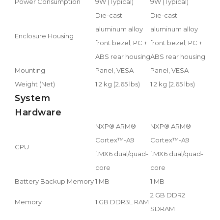
Power Consumption
9W (Typical)
9W (Typical)
Die-cast
Die-cast
aluminum alloy
aluminum alloy
Enclosure Housing
front bezel; PC +
front bezel; PC +
ABS rear housing
ABS rear housing
Mounting
Panel, VESA
Panel, VESA
Weight (Net)
1.2 kg (2.65 lbs)
1.2 kg (2.65 lbs)
System
Hardware
NXP® ARM®
NXP® ARM®
Cortex™-A9
Cortex™-A9
CPU
i.MX6 dual/quad-
i.MX6 dual/quad-
core
core
Battery Backup Memory
1 MB
1 MB
2 GB DDR2
Memory
1 GB DDR3L RAM
SDRAM