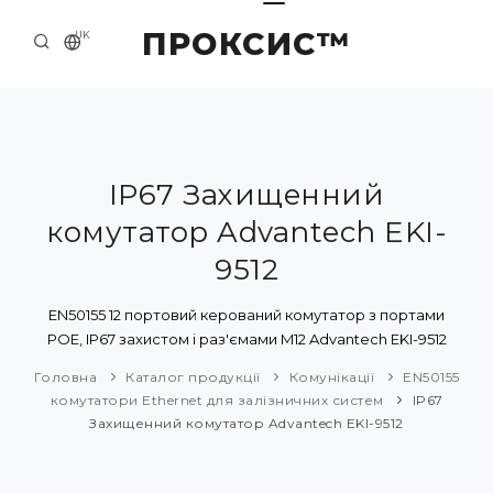
ПРОКСИС™
UK
ГОЛОВНА
КОНТАКТИ
ПРО НАС
IP67 Захищенний
комутатор Advantech EKI-
ПРИКЛАДИ ТА РІШЕННЯ
9512
КАТАЛОГ ПРОДУКЦІЇ
EN50155 12 портовий керований комутатор з портами
НОВИНИ
POE, IP67 захистом і раз'ємами M12 Advantech EKI-9512
Головна
Каталог продукції
Комунікації
EN50155
комутатори Ethernet для залізничних систем
IP67
Захищенний комутатор Advantech EKI-9512