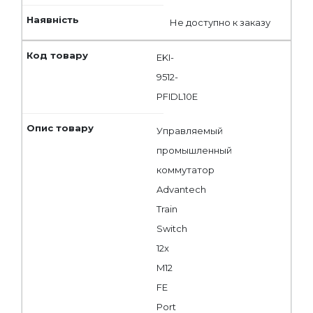
Не доступно к заказу
EKI-
9512-
PFIDL10E
Управляемый
промышленный
коммутатор
Advantech
Train
Switch
12x
M12
FE
Port