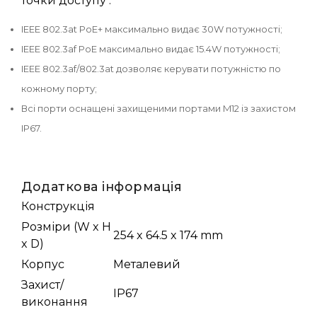
точки доступу .
IEEE 802.3at PoE+ максимально видає 30W потужності;
IEEE 802.3af PoE максимально видає 15.4W потужності;
IEEE 802.3af/802.3at дозволяє керувати потужністю по
кожному порту;
Всі порти оснащені захищеними портами M12 із захистом
IP67.
Додаткова інформація
Конструкція
Розміри (W x H
254 x 64.5 x 174 mm
x D)
Корпус
Металевий
Захист/
IP67
виконання