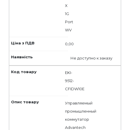
X
1G
Port
WV
0,00
Не доступно к заказу
EKI-
9512-
CFIDW10E
Управляемый
промышленный
коммутатор
Advantech