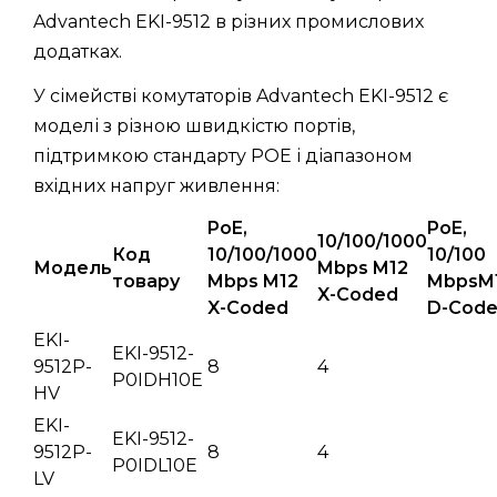
Advantech EKI-9512 в різних промислових
додатках.
У сімействі комутаторів Advantech EKI-9512 є
моделі з різною швидкістю портів,
підтримкою стандарту POE і діапазоном
вхідних напруг живлення:
PoE,
PoE,
10/100/1000
Код
10/100/1000
10/100
Модель
Mbps M12
товару
Mbps M12
MbpsM
X-Coded
X-Coded
D-Cod
EKI-
EKI-9512-
9512P-
8
4
P0IDH10E
HV
EKI-
EKI-9512-
9512P-
8
4
P0IDL10E
LV