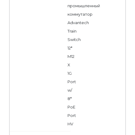
промышленный
коммутатор
Advantech
Train
Switch
12*
M12
X
1G
Port
w/
8*
PoE
Port
HV