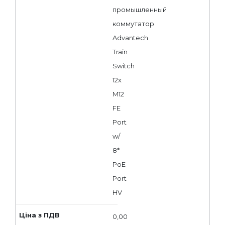
промышленный
коммутатор
Advantech
Train
Switch
12x
M12
FE
Port
w/
8*
PoE
Port
HV
0,00