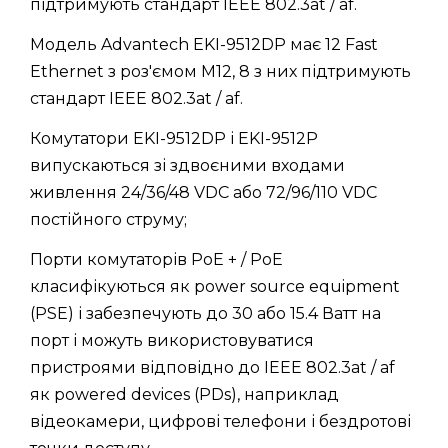
підтримують стандарт IEEE 802.3at / af.
Модель Advantech EKI-9512DP має 12 Fast
Ethernet з роз'ємом M12, 8 з них підтримують
стандарт IEEE 802.3at / af.
Комутатори EKI-9512DP і EKI-9512P
випускаються зі здвоєними входами
живлення 24/36/48 VDC або 72/96/110 VDC
постійного струму;
Порти комутаторів PoE + / PoE
класифікуються як power source equipment
(PSE) і забезпечують до 30 або 15.4 Ватт на
порт і можуть використовуватися
пристроями відповідно до IEEE 802.3at / af
як powered devices (PDs), наприклад
відеокамери, цифрові телефони і бездротові