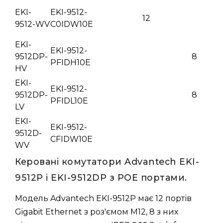
EKI-
EKI-9512-
12
9512-WV
C0IDW10E
EKI-
EKI-9512-
9512DP-
8
PFIDH10E
HV
EKI-
EKI-9512-
9512DP-
8
PFIDL10E
LV
EKI-
EKI-9512-
9512D-
CFIDW10E
WV
Керовані комутатори Advantech EKI-
9512P і EKI-9512DP з POE портами.
Модель Advantech EKI-9512P має 12 портів
Gigabit Ethernet з роз'ємом M12, 8 з них