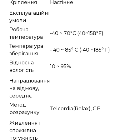
Кріплення
Настінне
Експлуатаційні
умови
Робоча
-40 ~ 70°C (40~158°F)
температура
Температура
- 40 ~ 85° C (-40 ~185° F)
зберігання
Відносна
10 ~ 95%
вологість
Напрацювання
на відмову,
середнє
Метод
Telcordia(Relax), GB
розрахунку
Живлення і
споживна
потужність