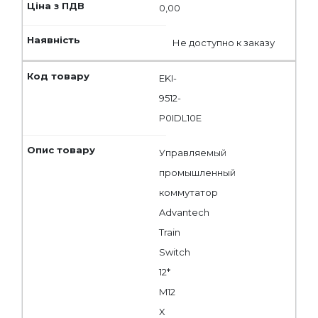
0,00
Не доступно к заказу
EKI-
9512-
P0IDL10E
Управляемый
промышленный
коммутатор
Advantech
Train
Switch
12*
M12
X