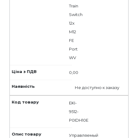
Train
Switch
12x
M12
FE
Port
WV
0,00
Не доступно к заказу
EKI-
9512-
P0IDH10E
Управляемый