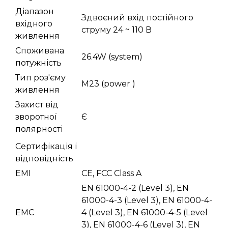
Діапазон
Здвоєний вхід постійного
вхідного
струму 24 ~ 110 В
живлення
Споживана
26.4W (system)
потужність
Тип роз'єму
M23 (power )
живлення
Захист від
зворотної
Є
полярності
Сертифікація і
відповідність
EMI
CE, FCC Class A
EN 61000-4-2 (Level 3), EN
61000-4-3 (Level 3), EN 61000-4-
EMC
4 (Level 3), EN 61000-4-5 (Level
3), EN 61000-4-6 (Level 3), EN