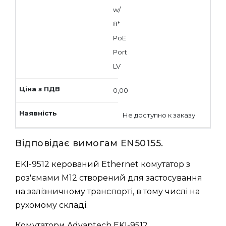
w/
8*
PoE
Port
LV
0,00
Не доступно к заказу
Відповідає вимогам EN50155.
EKI-9512 керований Ethernet комутатор з
роз'ємами M12 створений для застосування
на залізничному транспорті, в тому числі на
рухомому складі.
Комутатори Advantech EKI-9512