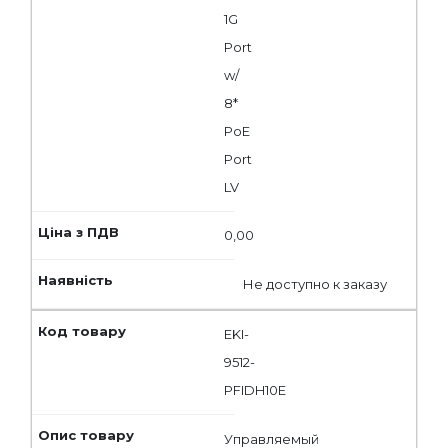
1G
Port
w/
8*
PoE
Port
LV
0,00
Не доступно к заказу
EKI-
9512-
PFIDH10E
Управляемый