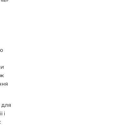
ію
чи
іж
ння
в для
 і
с