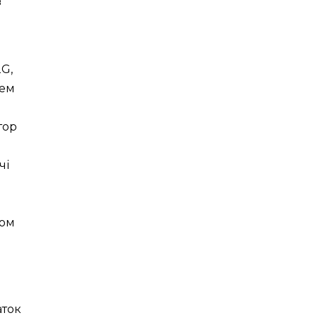
з
2G,
чем
тор
чі
ном
аток