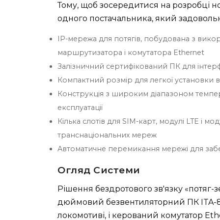
Тому, щоб зосередитися на розробці 
одного постачальника, який задоволь
IP-мережа для потягів, побудована з вик
маршрутизатора і комутатора Ethernet
Залізничний сертифікований ПК для інтер
Компактний розмір для легкої установки 
Конструкція з широким діапазоном темпе
експлуатації
Кілька слотів для SIM-карт, модулі LTE і 
транснаціональних мереж
Автоматичне перемикання мережі для забе
Огляд Системи
Рішення бездротового зв'язку «потяг-зе
дюймовий безвентиляторний ПК ITA-81
локомотиві, і керований комутатор Eth