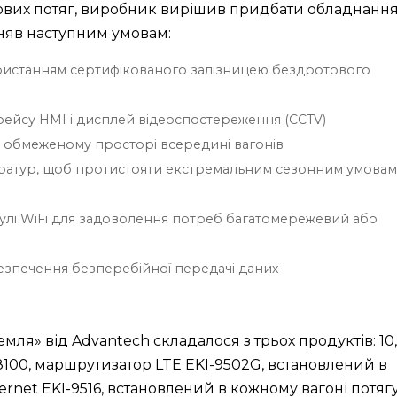
нових потяг, виробник вирішив придбати обладнання
няв наступним умовам:
ористанням сертифікованого залізницею бездротового
фейсу HMI і дисплей відеоспостереження (CCTV)
в обмеженому просторі всередині вагонів
ратур, щоб протистояти екстремальним сезонним умовам
модулі WiFi для задоволення потреб багатомережевий або
зпечення безперебійної передачі даних
мля» від Advantech складалося з трьох продуктів: 10,
00, маршрутизатор LTE EKI-9502G, встановлений в
ernet EKI-9516, встановлений в кожному вагоні потягу