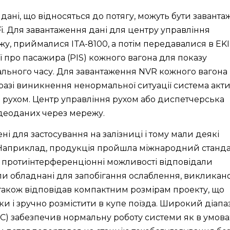
дані, що відносяться до потягу, можуть бути заванта
Fi. Для завантаження дані для центру управління
у, приймалися ITA-8100, а потім передавалися в EKI
ї про пасажира (PIS) кожного вагона для показу
ального часу. Для завантаження NVR кожного вагона
У разі виникнення ненормальної ситуації система акт
я рухом. Центр управління рухом або диспетчерська
ідеоданих через мережу.
і для застосування на залізниці і тому мали деякі
. Наприклад, продукція пройшла міжнародний станд
 і протиінтерференціонні можливості відповідали
ли обладнані для запобігання ослаблення, викликан
у також відповідав компактним розмірам проекту, що
и і зручно розмістити в купе поїзда. Широкий діапа
 ° C) забезпечив нормальну роботу системи як в умова