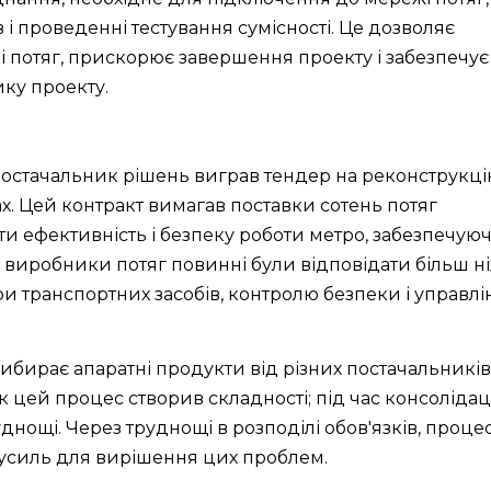
 і проведенні тестування сумісності. Це дозволяє
 потяг, прискорює завершення проекту і забезпечує
ику проекту.
постачальник рішень виграв тендер на реконструкц
х. Цей контракт вимагав поставки сотень потяг
ти ефективність і безпеку роботи метро, забезпечую
, виробники потяг повинні були відповідати більш н
и транспортних засобів, контролю безпеки і управлі
вибирає апаратні продукти від різних постачальникі
 цей процес створив складності; під час консолідації
днощі. Через труднощі в розподілі обов'язків, проце
зусиль для вирішення цих проблем.