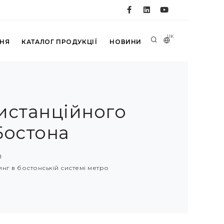
UK
ННЯ
КАТАЛОГ ПРОДУКЦІЇ
НОВИНИ
дистанційного
Бостона
h
нг в бостонській системі метро