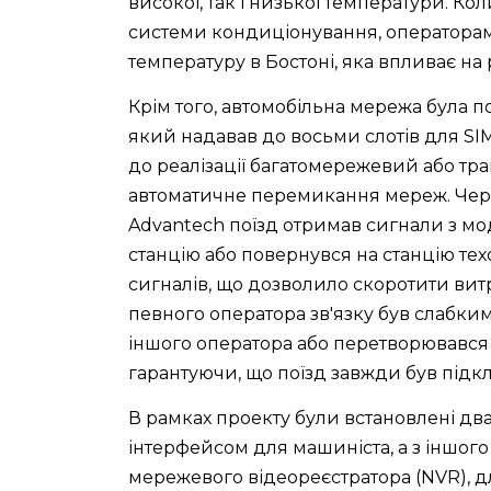
високої, так і низької температури. Ко
системи кондиціонування, операторам
температуру в Бостоні, яка впливає на
Крім того, автомобільна мережа була п
який надавав до восьми слотів для SIM
до реалізації багатомережевий або тр
автоматичне перемикання мереж. Чер
Advantech поїзд отримав сигнали з мод
станцію або повернувся на станцію тех
сигналів, що дозволило скоротити вит
певного оператора зв'язку був слабки
іншого оператора або перетворювався 
гарантуючи, що поїзд завжди був підк
В рамках проекту були встановлені два 
інтерфейсом для машиніста, а з іншог
мережевого відеореєстратора (NVR), д