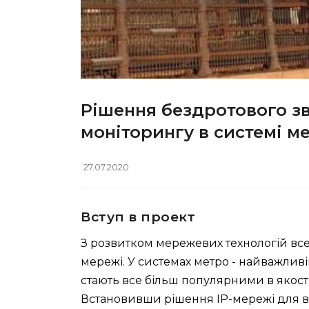
Рішення бездротового зв
моніторингу в системі м
27.07.2020
Вступ в проект
З розвитком мережевих технологій все 
мережі. У системах метро - найважливіш
стають все більш популярними в якості
Встановивши рішення IP-мережі для ві