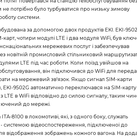
ли потяг повертався на станцію техобслуговування бе
 не потрібно було турбуватися про низьку зимову
 роботу системи.
обудована за допомогою двох продуктів EKI. EKI-950
-карт, чотири модулі LTE і два модуля WiFi, був клю
анснаціональних мережевих послуг і забезпечував
ез новітній промисловий стільниковий маршрутиза
улями LTE під час роботи. Коли поїзд увійшов на
обслуговування, він підключився до WiFi для переда
рати на мережевий зв'язок. Якщо сигнал SIM-карти
м, EKI-9502G автоматично переключався на SIM-карту
з LTE в WiFi відповідно до силою сигналу, таким чи
лючений до мережі.
ITA-8100 в локомотиві, які, з одного боку, служать
о - системою відеоспостереження, підключеної до
ля відображення зображень кожного вагона. На дод