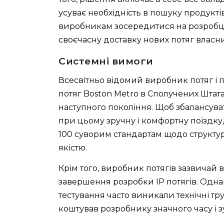
усуває необхідність в пошуку продуктів
виробникам зосередитися на розробці
своєчасну доставку нових потяг власн
Системні вимоги
Всесвітньо відомий виробник потяг і 
потяг Boston Metro в Сполучених Штата
наступного покоління. Щоб збалансува
при цьому зручну і комфортну поїздку
100 суворим стандартам щодо структур
якістю.
Крім того, виробник потягів зазвичай 
завершення розробки IP потягів. Однак
тестування часто виникали технічні тру
коштував розробнику значного часу і 