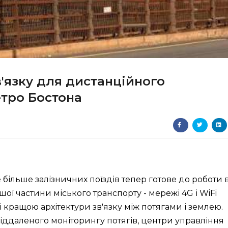
'язку для дистанційного
етро Бостона
більше залізничних поїздів тепер готове до роботи 
ої частини міського транспорту - мережі 4G і WiFi
 кращою архітектури зв'язку між потягами і землею.
ддаленого моніторингу потягів, центри управління