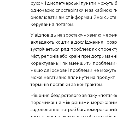
рухом і диспетчерські пункти можуть 
одночасно спостерігаючи за кабіною п
оновлювати вміст інформаційної систе
керування потягом.
У відповідь на зростаючу хвилю мереж
вкладають кошти в дослідження і розр
зустрічається ряд проблем: як спроекту
міст, регіонів або країн при дотриманн
коректувань; і як зменшити проблеми 
Якщо дві основні проблеми не можуть 
може негативно вплинути на продукт.
термінів поставки за контрактом.
Рішення бездротового зв'язку «потяг-
перемикання між різними мережевими 
задоволення потреб багатомережевий 
того, рішення включає в себе все обл