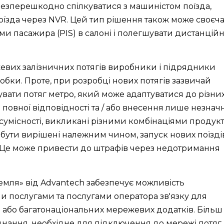
безперешкодно спілкуватися з машиністом поїзда,
оїзда через NVR. Цей тип рішення також може своєч
ми пасажира (PIS) в салоні і полегшувати дистанцій
евих залізничних потягів виробники і підрядники
обки. Проте, при розробці нових потягів зазвичай
вати потяг метро, ​​який може адаптуватися до різни
і повної відповідності та / або внесення лише незнач
сумісності, викликані різними комбінаціями продукт
бути вирішені належним чином, запуск нових поїзді
 Це може привести до штрафів через недотримання
земля» від Advantech забезпечує можливість
послугами та послугами оператора зв'язку для
або багатонаціональних мережевих додатків. Більш
аднання, необхідне для підключення до мережі потяг