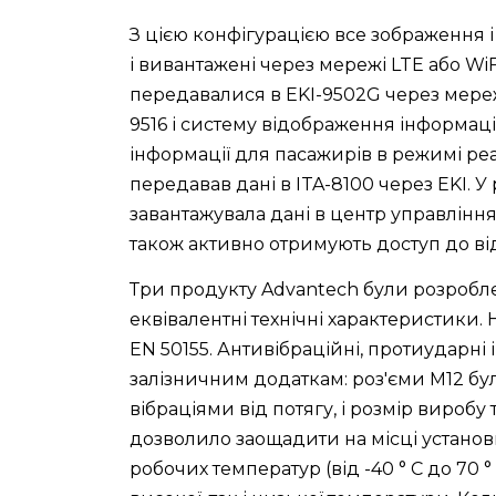
З цією конфігурацією все зображення і 
і вивантажені через мережі LTE або Wi
передавалися в EKI-9502G через мереж
9516 і систему відображення інформаці
інформації для пасажирів в режимі ре
передавав дані в ITA-8100 через EKI. 
завантажувала дані в центр управлінн
також активно отримують доступ до в
Три продукту Advantech були розроблен
еквівалентні технічні характеристики
EN 50155. Антивібраційні, протиударні
залізничним додаткам: роз'єми M12 бу
вібраціями від потягу, і розмір вироб
дозволило заощадити на місці установк
робочих температур (від -40 ° C до 70