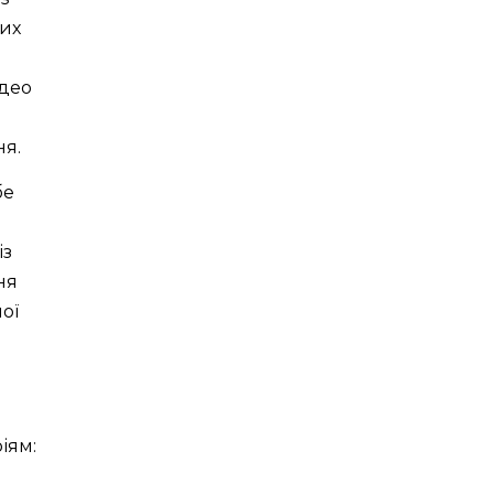
них
ідео
ня.
бе
із
ня
ої
іям: