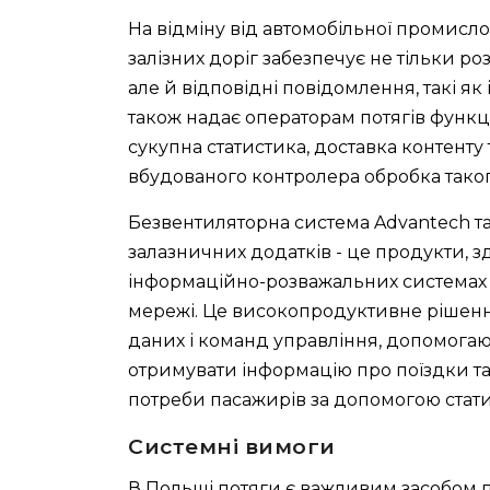
На відміну від автомобільної промисл
залізних доріг забезпечує не тільки роз
але й відповідні повідомлення, такі я
також надає операторам потягів функці
сукупна статистика, доставка контенту
вбудованого контролера обробка таког
Безвентиляторна система Advantech та
залазничних додатків - це продукти, з
інформаційно-розважальних системах 
мережі. Це високопродуктивне рішення
даних і команд управління, допомогаюч
отримувати інформацію про поїздки та
потреби пасажирів за допомогою стати
Системні вимоги
В Польщі потяги є важливим засобом п