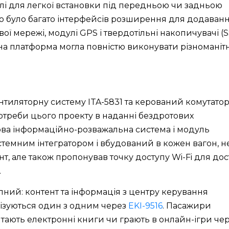
елі для легкої встановки під передньою чи задньою
но було багато інтерфейсів розширення для додаван
ї мережі, модулі GPS і твердотільні накопичувачі (S
а платформа могла повністю виконувати різноманітн
нтиляторну систему ITA-5831 та керований комутато
потреби цього проекту в наданні бездротових
това інформаційно-розважальна система і модуль
стемним інтегратором і вбудований в кожен вагон, н
, але також пропонував точку доступу Wi-Fi для дос
.
пний: контент та інформація з центру керування
нізуються один з одним через
EKI-9516
. Пасажири
итають електронні книги чи грають в онлайн-ігри че