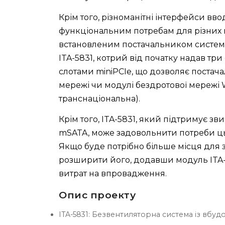
Крім того, різноманітні інтерфейси вво
функціональним потребам для різних 
встановленим постачальником системно
ITA-5831, котрий від початку надав три 
слотами miniPCIe, що дозволяє постач
мережі чи модулі бездротової мережі W
транснаціональна).
Крім того, ITA-5831, який підтримує зв
mSATA, може задовольнити потреби цьог
Якщо буде потрібно більше місця для з
розширити його, додавши модуль ITA-
витрат на впровадження.
Опис проекту
ITA-5831: Безвентиляторна система із вбуд