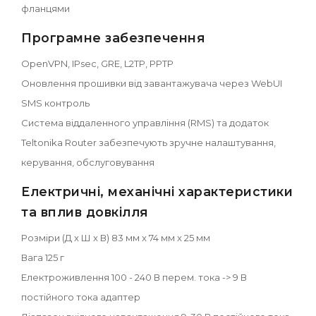
фланцями
Програмне забезпечення
OpenVPN, IPsec, GRE, L2TP, PPTP
Оновлення прошивки від завантажувача через WebUI
SMS контроль
Система віддаленного управління (RMS) та додаток
Teltonika Router забезпечують зручне налаштування,
керування, обслуговування
Електричні, механічні характеристики
та вплив довкілля
Розміри (Д x Ш x В) 83 мм x 74 мм x 25 мм
Вага 125 г
Електроживлення 100 - 240 В перем. тока -> 9 В
постійного тока адаптер