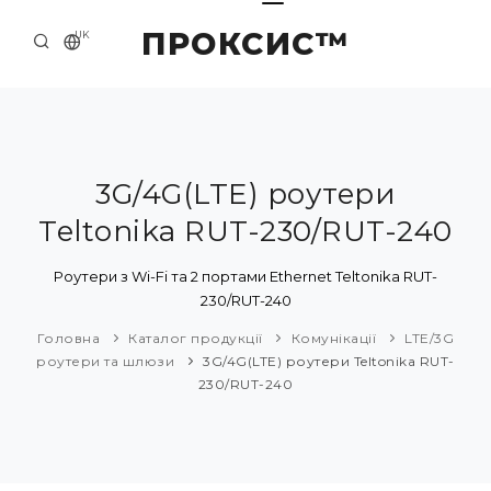
ПРОКСИС™
UK
ГОЛОВНА
КОНТАКТИ
ПРО НАС
3G/4G(LTE) роутери
Teltonika RUT-230/RUT-240
ПРИКЛАДИ ТА РІШЕННЯ
КАТАЛОГ ПРОДУКЦІЇ
Роутери з Wi-Fi та 2 портами Ethernet Teltonika RUT-
230/RUT-240
НОВИНИ
Головна
Каталог продукції
Комунікації
LTE/3G
роутери та шлюзи
3G/4G(LTE) роутери Teltonika RUT-
230/RUT-240