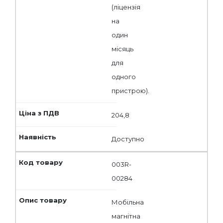
(ліцензія
на
один
місяць
для
одного
пристрою).
204,8
Доступно
003R-
00284
Мобільна
магнітна