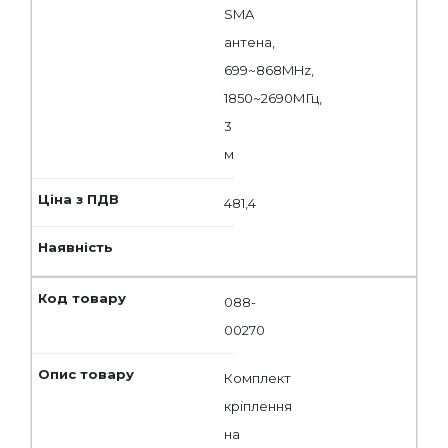
SMA
антена,
699~868MHz,
1850~2690МГц,
3
м
481,4
088-
00270
Комплект
кріплення
на