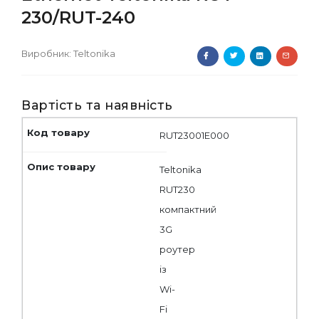
230/RUT-240
Виробник:
Teltonika
Вартість та наявність
RUT23001E000
Teltonika
RUT230
компактний
3G
роутер
із
Wi-
Fi