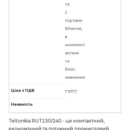
та
2
портами
Ethernet,
в
комплекті
антени
та
блок
живлення.
7 977,7
Teltonika RUT230/240 - це компактний,
економічний та потужний промисловий