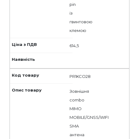
pin
із
гвинтовою
клемою
614,5
PR1KCO28
Зовнішня
combo
MIMO
MOBILE/GNSS/WIFI
SMA
антена