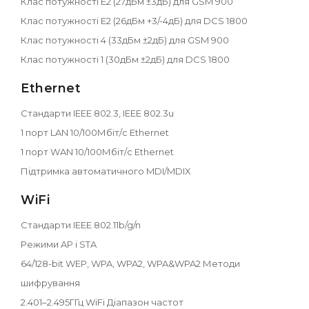
Клас потужності E2 (27дБм ±3дБ) для GSM 900
Клас потужності E2 (26дБм +3/-4дБ) для DCS 1800
Клас потужності 4 (33дБм ±2дБ) для GSM 900
Клас потужності 1 (30дБм ±2дБ) для DCS 1800
Ethernet
Стандарти IEEE 802.3, IEEE 802.3u
1 порт LAN 10/100Мбіт/с Ethernet
1 порт WAN 10/100Мбіт/с Ethernet
Підтримка автоматичного MDI/MDIX
WiFi
Стандарти IEEE 802.11b/g/n
Режими AP і STA
64/128-bit WEP, WPA, WPA2, WPA&WPA2 Методи
шифрування
2.401–2.495ГГц WiFi Діапазон частот