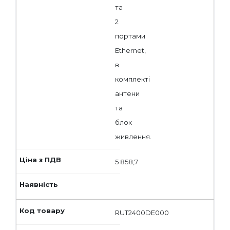
та
2
портами
Ethernet,
в
комплекті
антени
та
блок
живлення.
5 858,7
RUT2400DE000