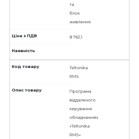
та
блок
живлення.
8 762,1
Teltonika
RMS
Програма
віддаленого
керування
обладнанням
«Teltonika
RMS»