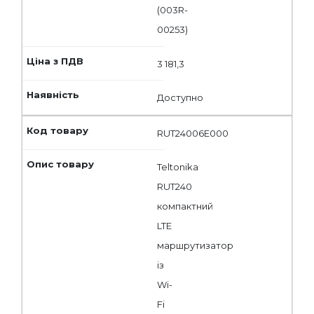
(003R-
00253)
3 181,3
Доступно
RUT24006E000
Teltonika
RUT240
компактний
LTE
маршрутизатор
із
Wi-
Fi