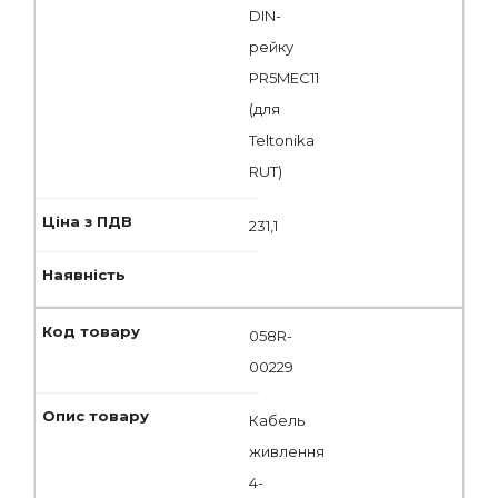
DIN-
рейку
PR5MEC11
(для
Teltonika
RUT)
231,1
058R-
00229
Кабель
живлення
4-