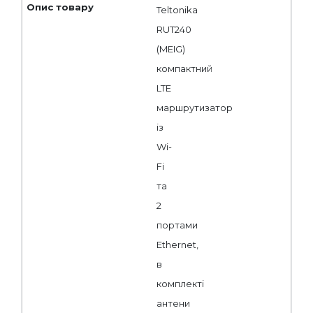
Teltonika
RUT240
(MEIG)
компактний
LTE
маршрутизатор
із
Wi-
Fi
та
2
портами
Ethernet,
в
комплекті
антени