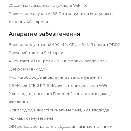
20 дБм максимальна потужність WiFi TX
Режим приховування SSID та керування доступом на
основі MAC-адреси
Апаратне забезпечення
Високопродуктивний 400 МГц CPU з 64 МБ пам'яті DDR2
Висувний тримач SIM карти
4-контактний DC роз'єм з 1 Цифровим входом та 1
Цифровим виходом
Кнопка збросу/відновлення за замовчуванням
2 SMA для LTE, 2 RP-SMA для антених роз'ємів WiFi
2 світлодіода індикації Ethernet, 1 світлодіод індикації
живлення
5 світлодіодів якості сигналу мережі, 3 світлодіода
індикації стану мережі
DIN-рейка або панель із вбудованними монтажними