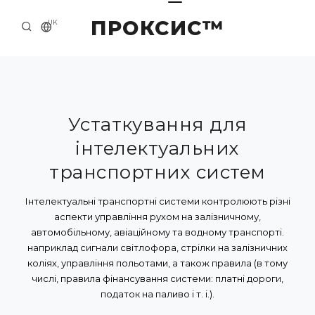
ПРОКСИС™
UK
ГОЛОВНА
КОНТАКТИ
ПРО НАС
Устаткування для
інтелектуальних
ПРИКЛАДИ ТА РІШЕННЯ
транспортних систем
КАТАЛОГ ПРОДУКЦІЇ
Інтелектуальні транспортні системи контролюють різні
НОВИНИ
аспекти управління рухом на залізничному,
автомобільному, авіаційному та водному транспорті.
наприклад сигнали світлофора, стрілки на залізничних
коліях, управління польотами, а також правила (в тому
числі, правила фінансування системи: платні дороги,
податок на паливо і т. і.).