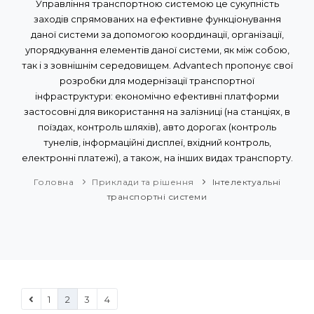
Управління транспортною системою це сукупність
заходів спрямованих на ефективне функціонування
даної системи за допомогою координації, організації,
упорядкування елементів даної системи, як між собою,
так і з зовнішнім середовищем. Advantech пропонує свої
розробки для модернізації транспортної
інфраструктури: економічно ефективні платформи
застосовні для використання на залізниці (на станціях, в
поїздах, контроль шляхів), авто дорогах (контроль
тунелів, інформаційні дисплеї, вхідний контроль,
електронні платежі), а також, на інших видах транспорту.
Головна
Приклади та рішення
Інтелектуальні
транспортні системи
1
2
3
4