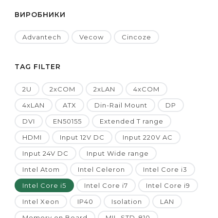
ВИРОБНИКИ
Advantech
Vecow
Cincoze
TAG FILTER
2U
2xCOM
2xLAN
4xCOM
4xLAN
ATX
Din-Rail Mount
DP
DVI
EN50155
Extended T range
HDMI
Input 12V DC
Input 220V AC
Input 24V DC
Input Wide range
Intel Atom
Intel Celeron
Intel Core i3
Intel Core i5
Intel Core i7
Intel Core i9
Intel Xeon
IP40
Isolation
LAN
Memory on Board
MIL-STD-810