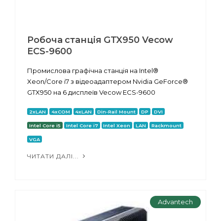
Робоча станція GTX950 Vecow
ECS-9600
Промислова графічна станція на Intel®
Xeon/Core i7 з відеоадаптером Nvidia GeForce®
GTX950 на 6 дисплеїв Vecow ECS-9600
2xLAN
4xCOM
4xLAN
Din-Rail Mount
DP
DVI
Intel Core i5
Intel Core i7
Intel Xeon
LAN
Rackmount
VGA
ЧИТАТИ ДАЛІ...
Advantech