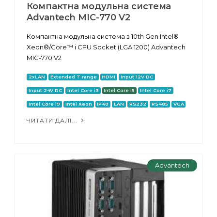
Компактна модульна система
Advantech MIC-770 V2
Компактна модульна система з 10th Gen Intel®
Xeon®/Core™ i CPU Socket (LGA 1200) Advantech
MIC-770 V2
2xLAN
Extended T range
HDMI
Input 12V DC
Input 24V DC
Intel Core i3
Intel Core i5
Intel Core i7
Intel Core i9
Intel Xeon
IP40
LAN
RS232
RS485
VGA
ЧИТАТИ ДАЛІ...
Advantech