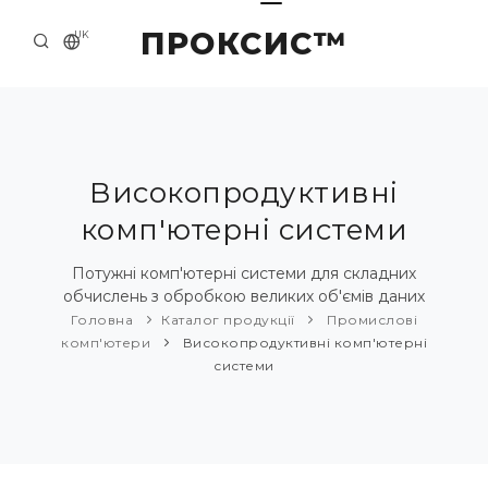
ПРОКСИС™
UK
ГОЛОВНА
КОНТАКТИ
ПРО НАС
Високопродуктивні
комп'ютерні системи
ПРИКЛАДИ ТА РІШЕННЯ
КАТАЛОГ ПРОДУКЦІЇ
Потужні комп'ютерні системи для складних
обчислень з обробкою великих об'ємів даних
НОВИНИ
Головна
Каталог продукції
Промислові
комп'ютери
Високопродуктивні комп'ютерні
системи