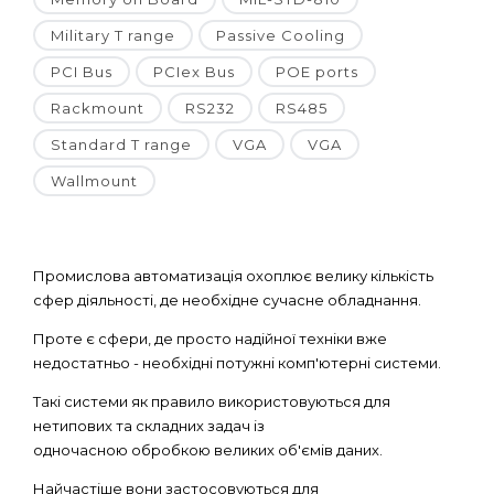
Military T range
Passive Cooling
PCI Bus
PCIex Bus
POE ports
Rackmount
RS232
RS485
Standard T range
VGA
VGA
Wallmount
Промислова автоматизація охоплює велику кількість
сфер діяльності, де необхідне сучасне обладнання.
Проте є сфери, де просто надійної техніки вже
недостатньо - необхідні потужні комп'ютерні системи.
Такі системи як правило використовуються для
нетипових та складних задач із
одночасною обробкою великих об'ємів даних.
Найчастіше вони застосовуються для