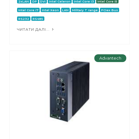
2xLAN
DP
DVI
Intel Celeron
Intel Core i3
Intel Core i5
Intel Core i7
Intel Xeon
LAN
Military T range
PCIex Bus
RS232
RS485
ЧИТАТИ ДАЛІ...
Advantech