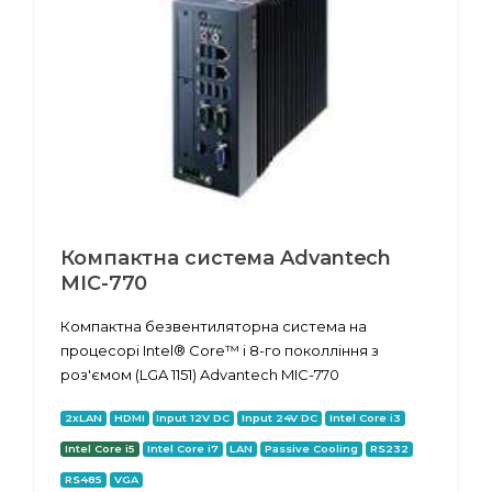
Компактна система Advantech
MIC-770
Компактна безвентиляторна система на
процесорі Intel® Core™ i 8-го поколління з
роз'ємом (LGA 1151) Advantech MIC-770
2xLAN
HDMI
Input 12V DC
Input 24V DC
Intel Core i3
Intel Core i5
Intel Core i7
LAN
Passive Cooling
RS232
RS485
VGA