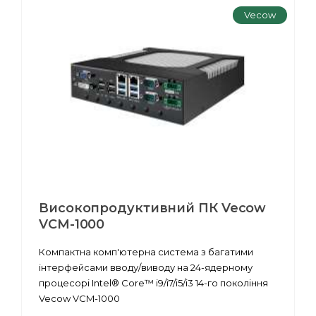
Vecow
Високопродуктивний ПК Vecow
VCM-1000
Компактна комп'ютерна система з багатими
інтерфейсами вводу/виводу на 24-ядерному
процесорі Intel® Core™ i9/i7/i5/i3 14-го покоління
Vecow VCM-1000