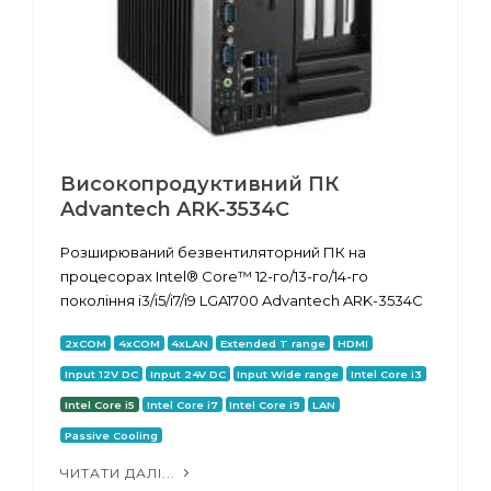
Високопродуктивний ПК
Advantech ARK-3534C
Розширюваний безвентиляторний ПК на
процесорах Intel® Core™ 12-го/13-го/14-го
покоління i3/i5/i7/i9 LGA1700 Advantech ARK-3534C
2xCOM
4xCOM
4xLAN
Extended T range
HDMI
Input 12V DC
Input 24V DC
Input Wide range
Intel Core i3
Intel Core i5
Intel Core i7
Intel Core i9
LAN
Passive Cooling
ЧИТАТИ ДАЛІ...