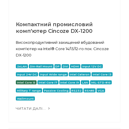
Компактний промисловий
комп'ютер Cincoze DX-1200
Високопродуктивний захищений вбудований
комп'ютер на Intel® Core 14/13/12-го пок. Cincoze
DX-1200
2xLAN
Din-Rail Mount
DP
DVI
HDMI
Input 12V DC
Input 24V DC
Input Wide range
Intel Celeron
Intel Core i3
Intel Core i5
Intel Core i7
Intel Core i9
LAN
MIL-STD-810
Military T range
Passive Cooling
RS232
RS485
VGA
Wallmount
ЧИТАТИ ДАЛІ...