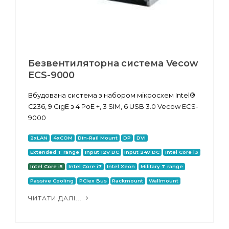
Безвентиляторна система Vecow
ECS-9000
Вбудована система з набором мікросхем Intel®
C236, 9 GigE з 4 PoE +, 3 SIM, 6 USB 3.0 Vecow ECS-
9000
2xLAN
4xCOM
Din-Rail Mount
DP
DVI
Extended T range
Input 12V DC
Input 24V DC
Intel Core i3
Intel Core i5
Intel Core i7
Intel Xeon
Military T range
Passive Cooling
PCIex Bus
Rackmount
Wallmount
ЧИТАТИ ДАЛІ...