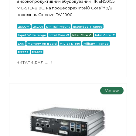
Високопродуктивний вбудовуваний ПК EN50155,
MIL-STD-810G, на процесорах Intel® Core™ 9/8
покоління Cincoze DV-1000
2xCOM
2xLAN
Din-Rail Mount
Extended T range
Input Wide range
Intel Core i3
Intel Core i5
Intel Core i7
LAN
Memory on Board
MIL-STD-810
Military T range
RS232
RS485
ЧИТАТИ ДАЛІ...
Vecow