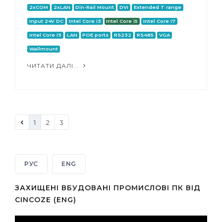
2xCOM
2xLAN
Din-Rail Mount
DVI
Extended T range
Input 24V DC
Intel Core i3
Intel Core i5
Intel Core i7
Intel Core i9
LAN
POE ports
RS232
RS485
VGA
Wallmount
ЧИТАТИ ДАЛІ...
1
2
3
РУС
ENG
ЗАХИЩЕНІ ВБУДОВАНІ ПРОМИСЛОВІ ПК ВІД
CINCOZE (ENG)