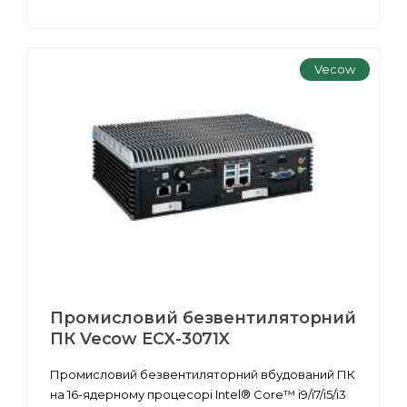
Vecow
Промисловий безвентиляторний
ПК Vecow ECX-3071X
Промисловий безвентиляторний вбудований ПК
на 16-ядерному процесорі Intel® Core™ i9/i7/i5/i3