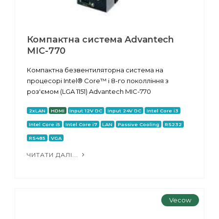
Компактна система Advantech
MIC-770
Компактна безвентиляторна система на
процесорі Intel® Core™ i 8-го поколління з
роз'ємом (LGA 1151) Advantech MIC-770
2xLAN
HDMI
Input 12V DC
Input 24V DC
Intel Core i3
Intel Core i5
Intel Core i7
LAN
Passive Cooling
RS232
RS485
VGA
ЧИТАТИ ДАЛІ...
Vecow