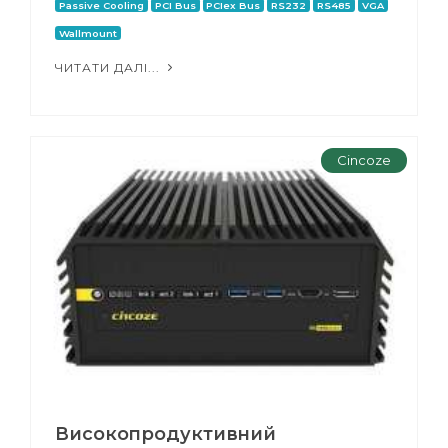
Passive Cooling
PCI Bus
PCIex Bus
RS232
RS485
VGA
Wallmount
ЧИТАТИ ДАЛІ...
Cincoze
Високопродуктивний