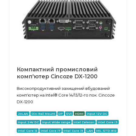
Компактний промисловий
комп'ютер Cincoze DX-1200
Високопродуктивний захищений вбудований
комп'ютер на Intel® Core 14/13/12-го пок. Cincoze
DX-1200
2xLAN
Din-Rail Mount
DP
DVI
HDMI
Input 12V DC
Input 24V DC
Input Wide range
Intel Celeron
Intel Core i3
Intel Core i5
Intel Core i7
Intel Core i9
LAN
MIL-STD-810