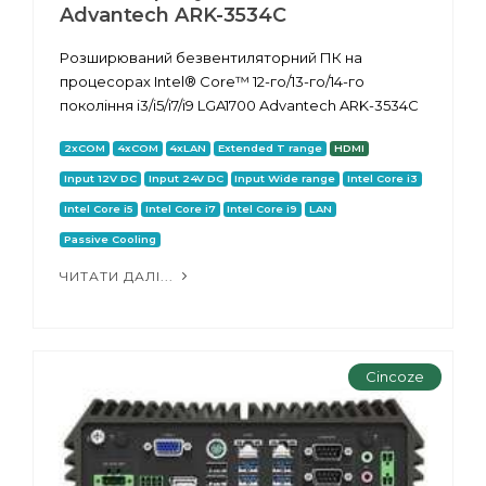
Advantech ARK-3534C
Розширюваний безвентиляторний ПК на
процесорах Intel® Core™ 12-го/13-го/14-го
покоління i3/i5/i7/i9 LGA1700 Advantech ARK-3534C
2xCOM
4xCOM
4xLAN
Extended T range
HDMI
Input 12V DC
Input 24V DC
Input Wide range
Intel Core i3
Intel Core i5
Intel Core i7
Intel Core i9
LAN
Passive Cooling
ЧИТАТИ ДАЛІ...
Cincoze