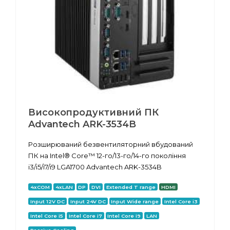
Високопродуктивний ПК
Advantech ARK-3534B
Розширюваний безвентиляторний вбудований
ПК на Intel® Core™ 12-го/13-го/14-го покоління
i3/i5/i7/i9 LGA1700 Advantech ARK-3534B
4xCOM
4xLAN
DP
DVI
Extended T range
HDMI
Input 12V DC
Input 24V DC
Input Wide range
Intel Core i3
Intel Core i5
Intel Core i7
Intel Core i9
LAN