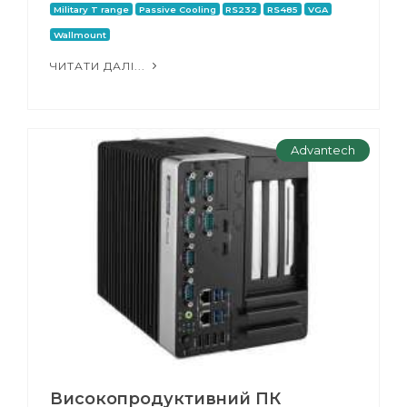
Military T range
Passive Cooling
RS232
RS485
VGA
Wallmount
ЧИТАТИ ДАЛІ...
Advantech
Високопродуктивний ПК