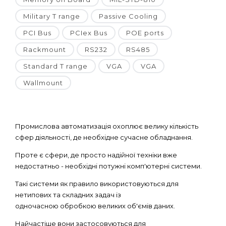
Military T range
Passive Cooling
PCI Bus
PCIex Bus
POE ports
Rackmount
RS232
RS485
Standard T range
VGA
VGA
Wallmount
Промислова автоматизація охоплює велику кількість
сфер діяльності, де необхідне сучасне обладнання.
Проте є сфери, де просто надійної техніки вже
недостатньо - необхідні потужні комп'ютерні системи.
Такі системи як правило використовуються для
нетипових та складних задач із
одночасною обробкою великих об'ємів даних.
Найчастіше вони застосовуються для