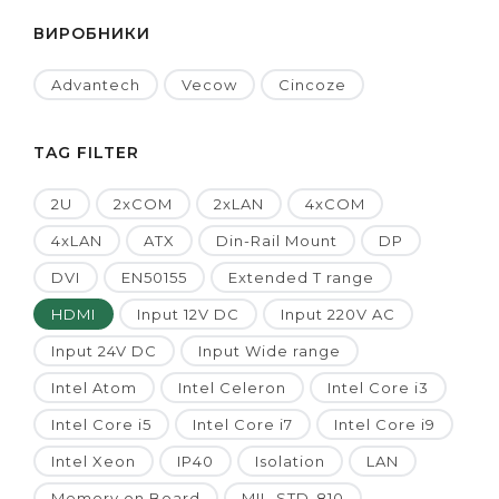
ВИРОБНИКИ
Advantech
Vecow
Cincoze
TAG FILTER
2U
2xCOM
2xLAN
4xCOM
4xLAN
ATX
Din-Rail Mount
DP
DVI
EN50155
Extended T range
HDMI
Input 12V DC
Input 220V AC
Input 24V DC
Input Wide range
Intel Atom
Intel Celeron
Intel Core i3
Intel Core i5
Intel Core i7
Intel Core i9
Intel Xeon
IP40
Isolation
LAN
Memory on Board
MIL-STD-810