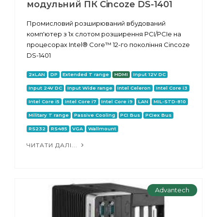
модульний ПК Cincoze DS-1401
Промисловий розширюваний вбудований
комп'ютер з 1x слотом розширення PCI/PCIe на
процесорах Intel® Core™ 12-го покоління Cincoze
DS-1401
2xLAN
DP
Extended T range
HDMI
Input 12V DC
Input 24V DC
Input Wide range
Intel Celeron
Intel Core i3
Intel Core i5
Intel Core i7
Intel Core i9
LAN
MIL-STD-810
Military T range
Passive Cooling
PCI Bus
PCIex Bus
RS232
RS485
VGA
Wallmount
ЧИТАТИ ДАЛІ...
Advantech