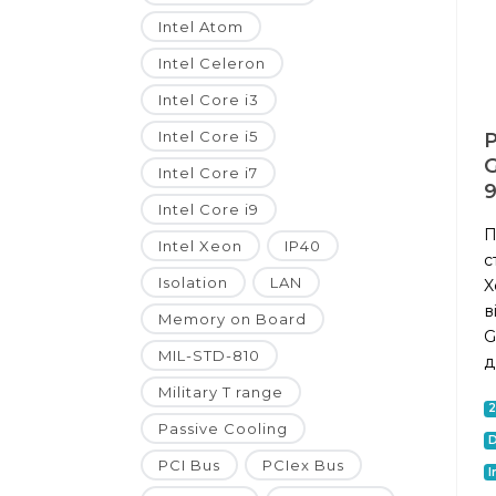
Intel Atom
Intel Celeron
Intel Core i3
Intel Core i5
Р
Intel Core i7
Intel Core i9
П
Intel Xeon
IP40
с
Isolation
LAN
X
в
Memory on Board
G
MIL-STD-810
д
Military T range
Passive Cooling
D
PCI Bus
PCIex Bus
I