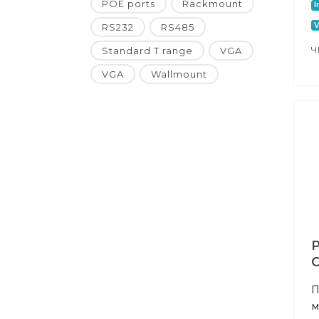
POE ports
Rackmount
I
RS232
RS485
Ч
Standard T range
VGA
VGA
Wallmount
C
П
м