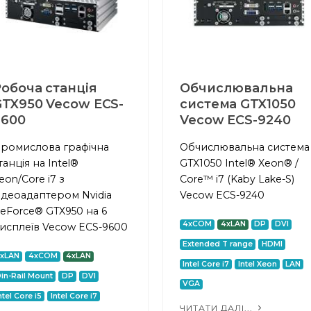
обоча станція
Обчислювальна
GTX950 Vecow ECS-
система GTX1050
9600
Vecow ECS-9240
ромислова графічна
Обчислювальна система
танція на Intel®
GTX1050 Intel® Xeon® /
eon/Core i7 з
Core™ i7 (Kaby Lake-S)
ідеоадаптером Nvidia
Vecow ECS-9240
eForce® GTX950 на 6
4xCOM
4xLAN
DP
DVI
исплеїв Vecow ECS-9600
Extended T range
HDMI
2xLAN
4xCOM
4xLAN
Intel Core i7
Intel Xeon
LAN
in-Rail Mount
DP
DVI
VGA
ntel Core i5
Intel Core i7
ЧИТАТИ ДАЛІ...