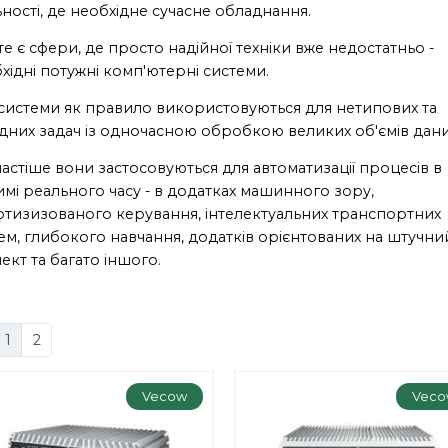
ьності, де необхідне сучасне обладнання.
е є сфери, де просто надійної техніки вже недостатньо -
хідні потужні комп'ютерні системи.
 системи як правило використовуються для нетипових та
дних задач із одночасною обробкою великих об'ємів дани
астіше вони застосовуються для автоматизації процесів в
мі реального часу - в додатках машинного зору,
тизизованого керування, інтелектуальних транспортних
ем, глибокого навчання, додатків орієнтованих на штучни
лект та багато іншого.
1
2
Vecow
Veco