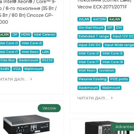
а Intel® Xeon® / Core™ 9-
Vecow ECX-2071/2071F
о / 8-го покоління (35 Вт /
5 Вт / 80 Вт) Cincoze GP-
2xLAN
4xCOM
4xLAN
000
Din-Rail Mount
DP
DVI
4xLAN
DP
HDMI
Intel Celeron
Extended T range
Input 12V DC
ntel Core i3
Intel Core i5
Input 24V DC
Input Wide range
ntel Core i7
Intel Xeon
LAN
Intel Core i3
Intel Core i5
CIex Bus
Rackmount
RS232
Intel Core i7
Intel Core i9
RS485
VGA
Wallmount
Intel Xeon
Isolation
ИТАТИ ДАЛІ...
Passive Cooling
POE ports
Rackmount
Wallmount
ЧИТАТИ ДАЛІ...
Vecow
Advante