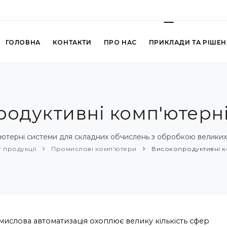
ГОЛОВНА
КОНТАКТИ
ПРО НАС
ПРИКЛАДИ ТА РІШЕ
одуктивні комп'ютерн
'ютерні системи для складних обчислень з обробкою великих 
 продукції
Промислові комп'ютери
Високопродуктивні к
ислова автоматизація охоплює велику кількість сфер