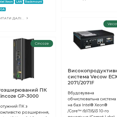
ntel Xeon
LAN
Rackmount
VGA
ИТАТИ ДАЛІ...
Veco
Cincoze
Високопродуктив
система Vecow ECX
2071/2071F
Розширюваний ПК
Вбудовувана
incoze GP-3000
обчислювальна система
на базі Intel® Xeon®
отужний ПК з
/Core™ i9/i7/i5/i3 10-го
ожливістю розширення,
покоління (Comet Lake)