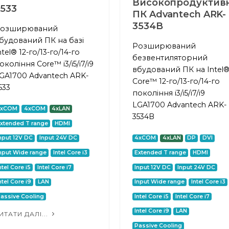
Високопродуктив
533
ПК Advantech ARK-
3534B
озширюваний
будований ПК на базі
Розширюваний
ntel® 12-го/13-го/14-го
безвентиляторний
окоління Core™ i3/i5/i7/i9
вбудований ПК на Intel
GA1700 Advantech ARK-
Core™ 12-го/13-го/14-го
533
покоління i3/i5/i7/i9
LGA1700 Advantech ARK-
2xCOM
4xCOM
4xLAN
3534B
xtended T range
HDMI
nput 12V DC
Input 24V DC
4xCOM
4xLAN
DP
DVI
nput Wide range
Intel Core i3
Extended T range
HDMI
ntel Core i5
Intel Core i7
Input 12V DC
Input 24V DC
ntel Core i9
LAN
Input Wide range
Intel Core i3
assive Cooling
Intel Core i5
Intel Core i7
Intel Core i9
LAN
ИТАТИ ДАЛІ...
Passive Cooling