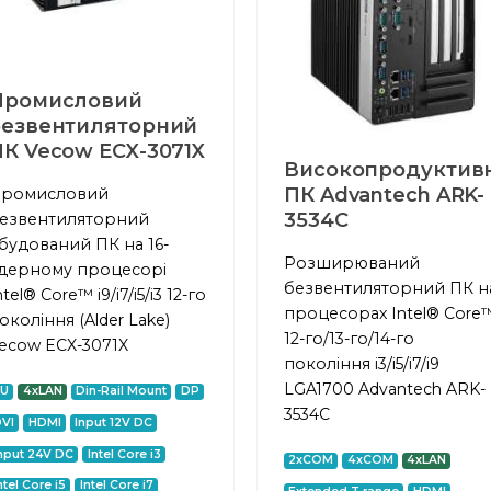
Промисловий
безвентиляторний
ПК Vecow ECX-3071X
Високопродуктив
ПК Advantech ARK-
ромисловий
3534C
езвентиляторний
будований ПК на 16-
Розширюваний
дерному процесорі
безвентиляторний ПК н
ntel® Core™ i9/i7/i5/i3 12-го
процесорах Intel® Core
окоління (Alder Lake)
12-го/13-го/14-го
ecow ECX-3071X
покоління i3/i5/i7/i9
LGA1700 Advantech ARK-
2U
4xLAN
Din-Rail Mount
DP
3534C
VI
HDMI
Input 12V DC
nput 24V DC
Intel Core i3
2xCOM
4xCOM
4xLAN
ntel Core i5
Intel Core i7