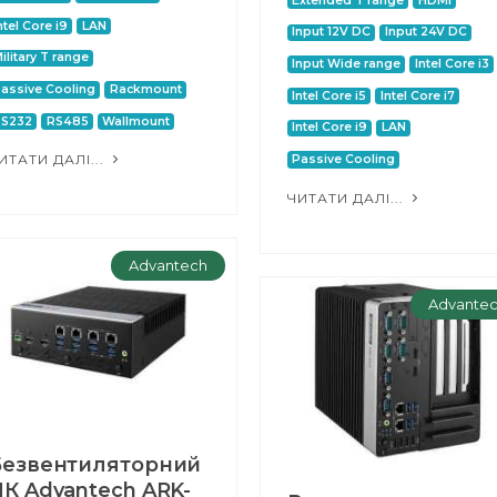
Extended T range
HDMI
ntel Core i9
LAN
Input 12V DC
Input 24V DC
ilitary T range
Input Wide range
Intel Core i3
assive Cooling
Rackmount
Intel Core i5
Intel Core i7
RS232
RS485
Wallmount
Intel Core i9
LAN
ИТАТИ ДАЛІ...
Passive Cooling
ЧИТАТИ ДАЛІ...
Advantech
Advante
Безвентиляторний
К Advantech ARK-