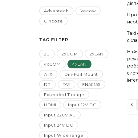
діял
Advantech
Vecow
Прот
Cincoze
необ
Такі
TAG FILTER
скла
Найч
2U
2xCOM
2xLAN
режи
4xCOM
4xLAN
робо
сист
ATX
Din-Rail Mount
інте
DP
DVI
EN50155
Extended T range
HDMI
Input 12V DC
Input 220V AC
Input 24V DC
Input Wide range