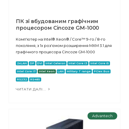
ПК зі вбудованим графічним
процесором Cincoze GM-1000
Комп'ютер на Intel® Xeon® / Core™ 9-го / 8-го
покоління, з 1x роз'ємом розширення MXM 3.1 для
графічного процесора Cincoze GM-1000
2xLAN
DP
DVI
Intel Celeron
Intel Core i3
Intel Core i5
Intel Core i7
Intel Xeon
LAN
Military T range
PCIex Bus
RS232
RS485
ЧИТАТИ ДАЛІ...
Advantech