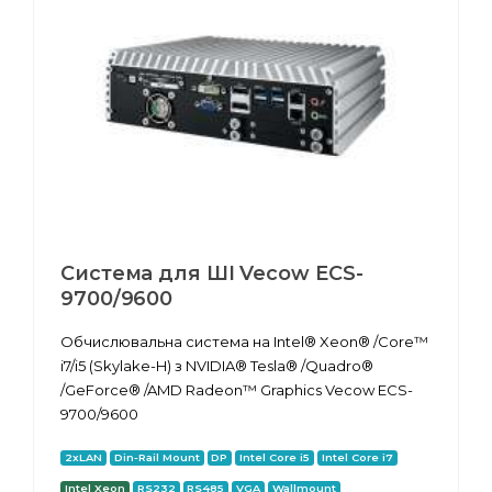
Система для ШІ Vecow ECS-
9700/9600
Обчислювальна система на Intel® Xeon® /Core™
i7/i5 (Skylake-H) з NVIDIA® Tesla® /Quadro®
/GeForce® /AMD Radeon™ Graphics Vecow ECS-
9700/9600
2xLAN
Din-Rail Mount
DP
Intel Core i5
Intel Core i7
Intel Xeon
RS232
RS485
VGA
Wallmount