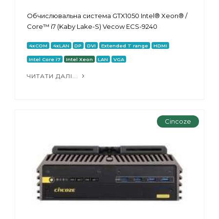
Обчислювальна система GTX1050 Intel® Xeon® /
Core™ i7 (Kaby Lake-S) Vecow ECS-9240
4xCOM
4xLAN
DP
DVI
Extended T range
HDMI
Intel Core i7
Intel Xeon
LAN
VGA
ЧИТАТИ ДАЛІ...
Cincoze