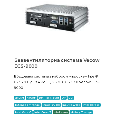
Безвентиляторна система Vecow
ECS-9000
Вбудована система з набором мікросхем Intel®
C236, 9 GigE з 4 PoE +, 3 SIM, 6 USB 3.0 Vecow ECS-
9000
2xLAN
4xCOM
Din-Rail Mount
DP
DVI
Extended T range
Input 12V DC
Input 24V DC
Intel Core i3
Intel Core i5
Intel Core i7
Intel Xeon
Military T range