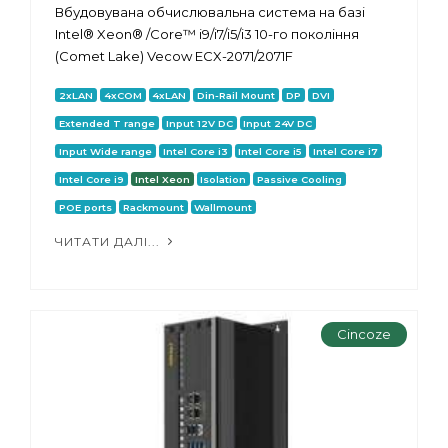
Вбудовувана обчислювальна система на базі
Intel® Xeon® /Core™ i9/i7/i5/i3 10-го покоління
(Comet Lake) Vecow ECX-2071/2071F
2xLAN
4xCOM
4xLAN
Din-Rail Mount
DP
DVI
Extended T range
Input 12V DC
Input 24V DC
Input Wide range
Intel Core i3
Intel Core i5
Intel Core i7
Intel Core i9
Intel Xeon
Isolation
Passive Cooling
POE ports
Rackmount
Wallmount
ЧИТАТИ ДАЛІ...
Cincoze