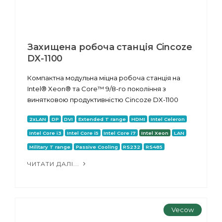
Захищена робоча станція Cincoze
DX-1100
Компактна модульна міцна робоча станція на
Intel® Xeon® та Core™ 9/8-го покоління з
винятковою продуктивністю Cincoze DX-1100
2xLAN
DP
DVI
Extended T range
HDMI
Intel Celeron
Intel Core i3
Intel Core i5
Intel Core i7
Intel Xeon
LAN
Military T range
Passive Cooling
RS232
RS485
ЧИТАТИ ДАЛІ...
Vecow