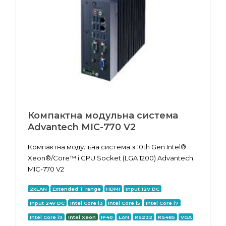
Компактна модульна система
Advantech MIC-770 V2
Компактна модульна система з 10th Gen Intel®
Xeon®/Core™ i CPU Socket (LGA 1200) Advantech
MIC-770 V2
2xLAN
Extended T range
HDMI
Input 12V DC
Input 24V DC
Intel Core i3
Intel Core i5
Intel Core i7
Intel Core i9
Intel Xeon
IP40
LAN
RS232
RS485
VGA