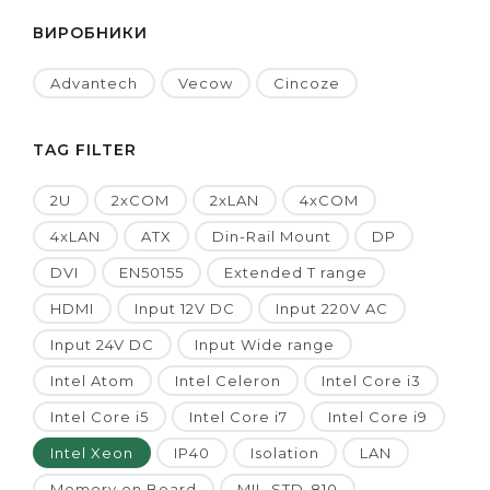
ВИРОБНИКИ
Advantech
Vecow
Cincoze
TAG FILTER
2U
2xCOM
2xLAN
4xCOM
4xLAN
ATX
Din-Rail Mount
DP
DVI
EN50155
Extended T range
HDMI
Input 12V DC
Input 220V AC
Input 24V DC
Input Wide range
Intel Atom
Intel Celeron
Intel Core i3
Intel Core i5
Intel Core i7
Intel Core i9
Intel Xeon
IP40
Isolation
LAN
Memory on Board
MIL-STD-810