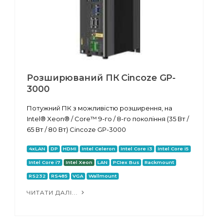
Розширюваний ПК Cincoze GP-
3000
Потужний ПК з можливістю розширення, на
Intel® Xeon® / Core™ 9-го / 8-го покоління (35 Вт /
65 Вт / 80 Вт) Cincoze GP-3000
4xLAN
DP
HDMI
Intel Celeron
Intel Core i3
Intel Core i5
Intel Core i7
Intel Xeon
LAN
PCIex Bus
Rackmount
RS232
RS485
VGA
Wallmount
ЧИТАТИ ДАЛІ...