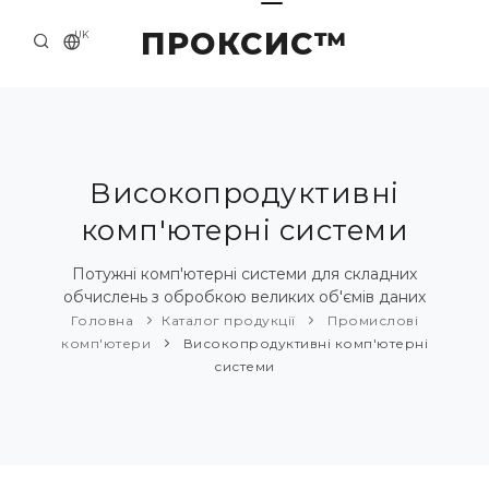
ПРОКСИС™
UK
ГОЛОВНА
КОНТАКТИ
ПРО НАС
Високопродуктивні
комп'ютерні системи
ПРИКЛАДИ ТА РІШЕННЯ
КАТАЛОГ ПРОДУКЦІЇ
Потужні комп'ютерні системи для складних
обчислень з обробкою великих об'ємів даних
НОВИНИ
Головна
Каталог продукції
Промислові
комп'ютери
Високопродуктивні комп'ютерні
системи