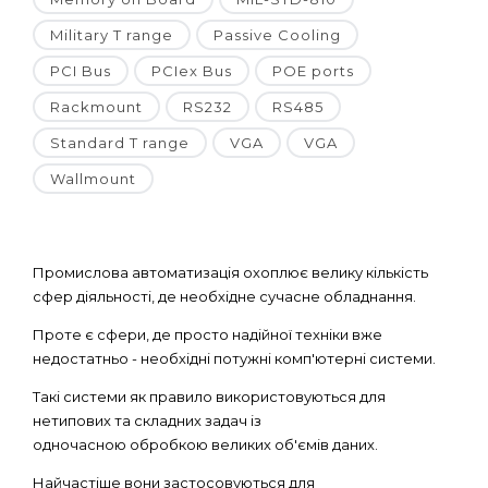
Military T range
Passive Cooling
PCI Bus
PCIex Bus
POE ports
Rackmount
RS232
RS485
Standard T range
VGA
VGA
Wallmount
Промислова автоматизація охоплює велику кількість
сфер діяльності, де необхідне сучасне обладнання.
Проте є сфери, де просто надійної техніки вже
недостатньо - необхідні потужні комп'ютерні системи.
Такі системи як правило використовуються для
нетипових та складних задач із
одночасною обробкою великих об'ємів даних.
Найчастіше вони застосовуються для