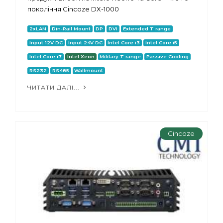
покоління Cincoze DX-1000
2xLAN
Din-Rail Mount
DP
DVI
Extended T range
Input 12V DC
Input 24V DC
Intel Core i3
Intel Core i5
Intel Core i7
Intel Xeon
Military T range
Passive Cooling
RS232
RS485
Wallmount
ЧИТАТИ ДАЛІ...
Cincoze