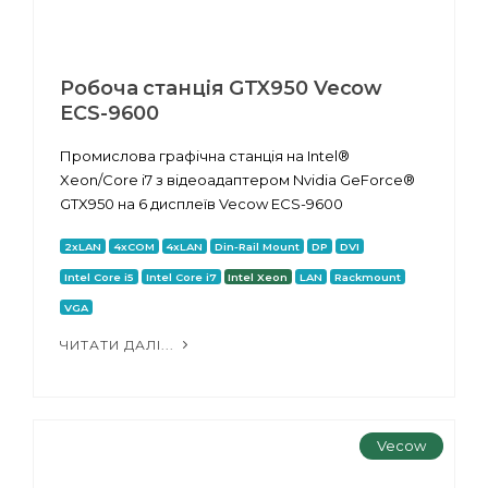
Робоча станція GTX950 Vecow
ECS-9600
Промислова графічна станція на Intel®
Xeon/Core i7 з відеоадаптером Nvidia GeForce®
GTX950 на 6 дисплеїв Vecow ECS-9600
2xLAN
4xCOM
4xLAN
Din-Rail Mount
DP
DVI
Intel Core i5
Intel Core i7
Intel Xeon
LAN
Rackmount
VGA
ЧИТАТИ ДАЛІ...
Vecow