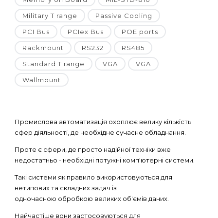
Military T range
Passive Cooling
PCI Bus
PCIex Bus
POE ports
Rackmount
RS232
RS485
Standard T range
VGA
VGA
Wallmount
Промислова автоматизація охоплює велику кількість
сфер діяльності, де необхідне сучасне обладнання.
Проте є сфери, де просто надійної техніки вже
недостатньо - необхідні потужні комп'ютерні системи.
Такі системи як правило використовуються для
нетипових та складних задач із
одночасною обробкою великих об'ємів даних.
Найчастіше вони застосовуються для