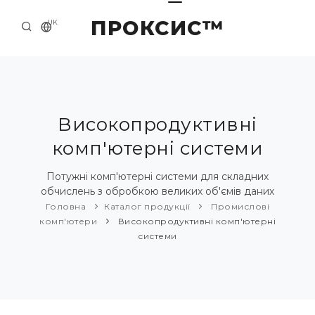
ПРОКСИС™
UK
ГОЛОВНА
КОНТАКТИ
ПРО НАС
Високопродуктивні
комп'ютерні системи
ПРИКЛАДИ ТА РІШЕННЯ
КАТАЛОГ ПРОДУКЦІЇ
Потужні комп'ютерні системи для складних
обчислень з обробкою великих об'ємів даних
НОВИНИ
Головна
Каталог продукції
Промислові
комп'ютери
Високопродуктивні комп'ютерні
системи