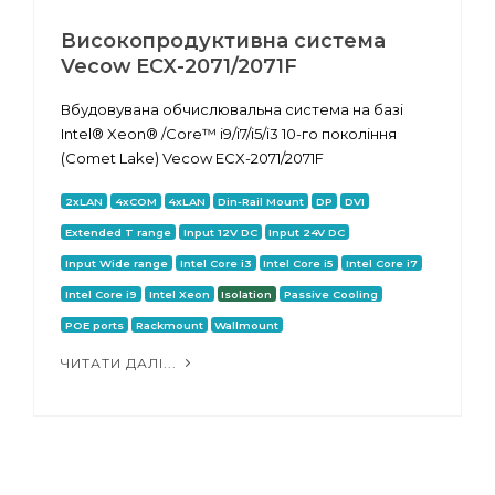
Високопродуктивна система
Vecow ECX-2071/2071F
Вбудовувана обчислювальна система на базі
Intel® Xeon® /Core™ i9/i7/i5/i3 10-го покоління
(Comet Lake) Vecow ECX-2071/2071F
2xLAN
4xCOM
4xLAN
Din-Rail Mount
DP
DVI
Extended T range
Input 12V DC
Input 24V DC
Input Wide range
Intel Core i3
Intel Core i5
Intel Core i7
Intel Core i9
Intel Xeon
Isolation
Passive Cooling
POE ports
Rackmount
Wallmount
ЧИТАТИ ДАЛІ...