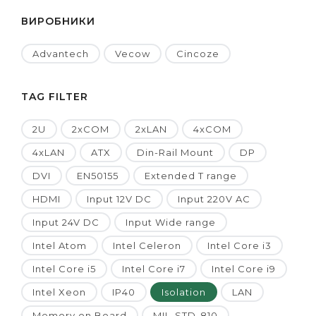
ВИРОБНИКИ
Advantech
Vecow
Cincoze
TAG FILTER
2U
2xCOM
2xLAN
4xCOM
4xLAN
ATX
Din-Rail Mount
DP
DVI
EN50155
Extended T range
HDMI
Input 12V DC
Input 220V AC
Input 24V DC
Input Wide range
Intel Atom
Intel Celeron
Intel Core i3
Intel Core i5
Intel Core i7
Intel Core i9
Intel Xeon
IP40
Isolation
LAN
Memory on Board
MIL-STD-810