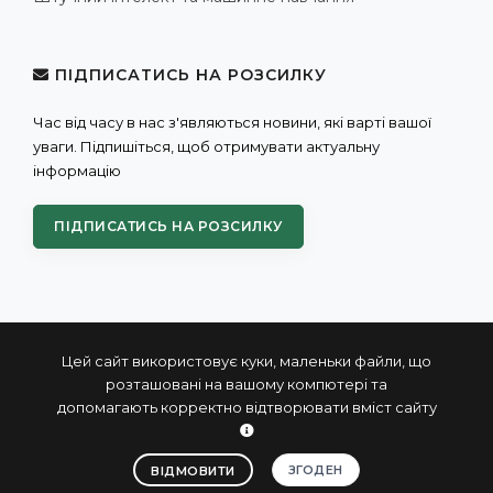
ПІДПИСАТИСЬ НА РОЗСИЛКУ
Час від часу в нас з'являються новини, які варті вашої
уваги. Підпишіться, щоб отримувати актуальну
інформацію
ПІДПИСАТИСЬ НА РОЗСИЛКУ
Цей сайт використовує куки, маленьки файли, що
розташовані на вашому компютері та
допомагають корректно відтворювати вміст сайту
© 2004 - 2026 ПРОКСИС™ - промислові комп'ютери та
системи
ЗГОДЕН
ВІДМОВИТИ