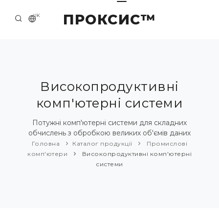
ПРОКСИС™
UK
ГОЛОВНА
КОНТАКТИ
ПРО НАС
Високопродуктивні
комп'ютерні системи
ПРИКЛАДИ ТА РІШЕННЯ
КАТАЛОГ ПРОДУКЦІЇ
Потужні комп'ютерні системи для складних
обчислень з обробкою великих об'ємів даних
НОВИНИ
Головна
Каталог продукції
Промислові
комп'ютери
Високопродуктивні комп'ютерні
системи