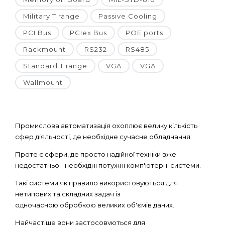
Military T range
Passive Cooling
PCI Bus
PCIex Bus
POE ports
Rackmount
RS232
RS485
Standard T range
VGA
VGA
Wallmount
Промислова автоматизація охоплює велику кількість
сфер діяльності, де необхідне сучасне обладнання.
Проте є сфери, де просто надійної техніки вже
недостатньо - необхідні потужні комп'ютерні системи.
Такі системи як правило використовуються для
нетипових та складних задач із
одночасною обробкою великих об'ємів даних.
Найчастіше вони застосовуються для