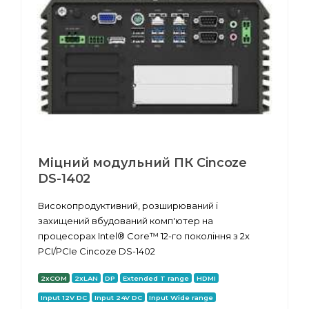
Міцний модульний ПК Cincoze
DS-1402
Високопродуктивний, розширюваний і
захищений вбудований комп'ютер на
процесорах Intel® Core™ 12-го покоління з 2x
PCI/PCIe Cincoze DS-1402
2xCOM
2xLAN
DP
Extended T range
HDMI
Input 12V DC
Input 24V DC
Input Wide range