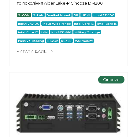
го покоління Alder Lake-P Cincoze DI-1200
2xCOM
2xLAN
Din-Rail Mount
DP
HDMI
Input 12V DC
Input 24V DC
Input Wide range
Intel Core i3
Intel Core i5
Intel Core i7
LAN
MIL-STD-810
Military T range
Passive Cooling
RS232
RS485
Wallmount
ЧИТАТИ ДАЛІ...
Cincoze