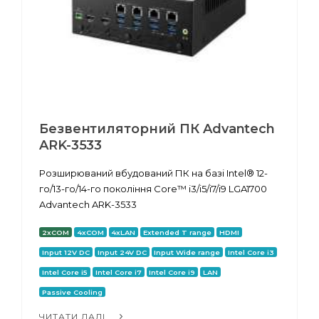
Безвентиляторний ПК Advantech
ARK-3533
Розширюваний вбудований ПК на базі Intel® 12-
го/13-го/14-го покоління Core™ i3/i5/i7/i9 LGA1700
Advantech ARK-3533
2xCOM
4xCOM
4xLAN
Extended T range
HDMI
Input 12V DC
Input 24V DC
Input Wide range
Intel Core i3
Intel Core i5
Intel Core i7
Intel Core i9
LAN
Passive Cooling
ЧИТАТИ ДАЛІ...