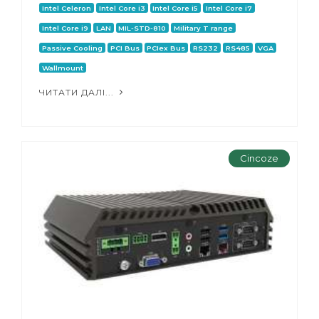
Intel Celeron
Intel Core i3
Intel Core i5
Intel Core i7
Intel Core i9
LAN
MIL-STD-810
Military T range
Passive Cooling
PCI Bus
PCIex Bus
RS232
RS485
VGA
Wallmount
ЧИТАТИ ДАЛІ...
Cincoze