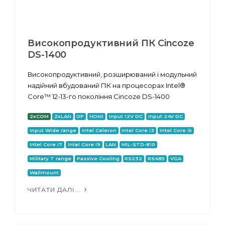
Високопродуктивний ПК Cincoze
DS-1400
Високопродуктивний, розширюваний і модульний
надійний вбудований ПК на процесорах Intel®
Core™ 12-13-го покоління Cincoze DS-1400
2xCOM
2xLAN
DP
HDMI
Input 12V DC
Input 24V DC
Input Wide range
Intel Celeron
Intel Core i3
Intel Core i5
Intel Core i7
Intel Core i9
LAN
MIL-STD-810
Military T range
Passive Cooling
RS232
RS485
VGA
Wallmount
ЧИТАТИ ДАЛІ...