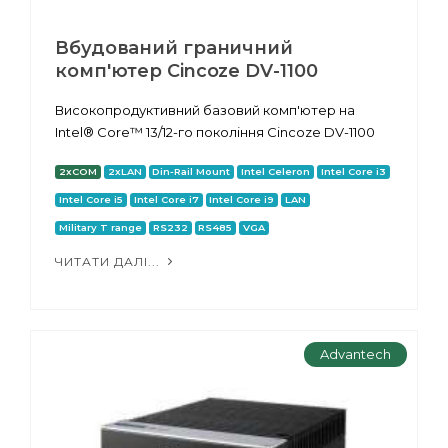
Вбудований граничний
комп'ютер Cincoze DV-1100
Високопродуктивний базовий комп'ютер на
Intel® Core™ 13/12-го покоління Cincoze DV-1100
2xCOM
2xLAN
Din-Rail Mount
Intel Celeron
Intel Core i3
Intel Core i5
Intel Core i7
Intel Core i9
LAN
Military T range
RS232
RS485
VGA
ЧИТАТИ ДАЛІ...
Advantech