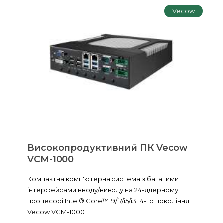
Vecow
Високопродуктивний ПК Vecow
VCM-1000
Компактна комп'ютерна система з багатими
інтерфейсами вводу/виводу на 24-ядерному
процесорі Intel® Core™ i9/i7/i5/i3 14-го покоління
Vecow VCM-1000