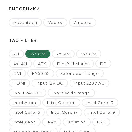
ВИРОБНИКИ
Advantech
Vecow
Cincoze
TAG FILTER
2U
2xCOM
2xLAN
4xCOM
4xLAN
ATX
Din-Rail Mount
DP
DVI
EN50155
Extended T range
HDMI
Input 12V DC
Input 220V AC
Input 24V DC
Input Wide range
Intel Atom
Intel Celeron
Intel Core i3
Intel Core i5
Intel Core i7
Intel Core i9
Intel Xeon
IP40
Isolation
LAN
Memory on Board
MIL-STD-810