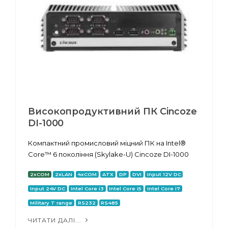
Високопродуктивний ПК Cincoze
DI-1000
Компактний промисловий міцний ПК на Intel®
Core™ 6 покоління (Skylake-U) Cincoze DI-1000
2xCOM
2xLAN
4xCOM
ATX
DP
DVI
Input 12V DC
Input 24V DC
Intel Core i3
Intel Core i5
Intel Core i7
Military T range
RS232
RS485
ЧИТАТИ ДАЛІ...