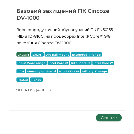
Базовий захищений ПК Cincoze
DV-1000
Високопродуктивний вбудовуваний ПК EN50155,
MIL-STD-810G, на процесорах Intel® Core™ 9/8
покоління Cincoze DV-1000
2xCOM
2xLAN
Din-Rail Mount
Extended T range
Input Wide range
Intel Core i3
Intel Core i5
Intel Core i7
LAN
Memory on Board
MIL-STD-810
Military T range
RS232
RS485
ЧИТАТИ ДАЛІ...
Cincoze