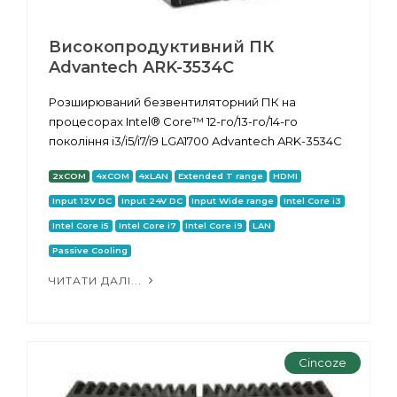
Високопродуктивний ПК
Advantech ARK-3534C
Розширюваний безвентиляторний ПК на
процесорах Intel® Core™ 12-го/13-го/14-го
покоління i3/i5/i7/i9 LGA1700 Advantech ARK-3534C
2xCOM
4xCOM
4xLAN
Extended T range
HDMI
Input 12V DC
Input 24V DC
Input Wide range
Intel Core i3
Intel Core i5
Intel Core i7
Intel Core i9
LAN
Passive Cooling
ЧИТАТИ ДАЛІ...
Cincoze