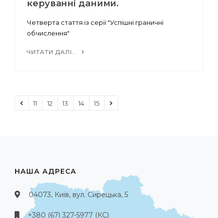
керуванні даними.
Четверта стаття із серії "Успішні граничні
обчислення"
ЧИТАТИ ДАЛІ...
11
12
13
14
15
НАША АДРЕСА
04073, Київ, вул. Сирецька, 5
+380 (67) 327-5977 (КС)