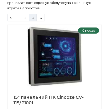
працездатності спрощує обслуговування і знижує
втрати від простоїв.
11
12
13
14
Cincoze
15" панельний ПК Cincoze CV-
115/P1001