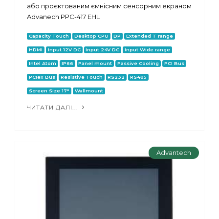
або проєктованим ємнісним сенсорним екраном
Advanech PPC-417 EHL
Capacity Touch
Desktop CPU
DP
Extended T range
HDMI
Input 12V DC
Input 24V DC
Input Wide range
Intel Atom
IP66
Panel mount
Passive Cooling
PCI Bus
PCIex Bus
Resistive Touch
RS232
RS485
Screen Size 17"
Wallmount
ЧИТАТИ ДАЛІ...
Advantech