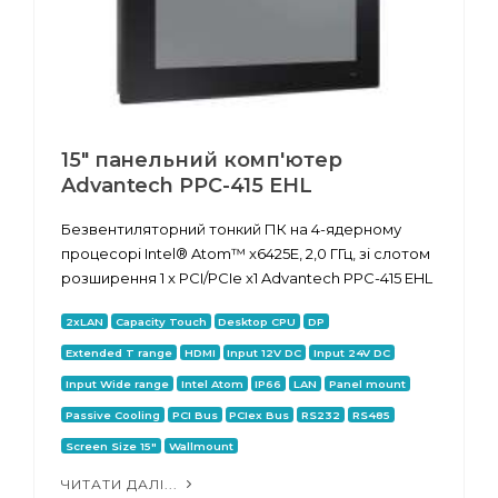
15" панельний комп'ютер
Advantech PPC-415 EHL
Безвентиляторний тонкий ПК на 4-ядерному
процесорі Intel® Atom™ x6425E, 2,0 ГГц, зі слотом
розширення 1 x PCI/PCIe x1 Advantech PPC-415 EHL
2xLAN
Capacity Touch
Desktop CPU
DP
Extended T range
HDMI
Input 12V DC
Input 24V DC
Input Wide range
Intel Atom
IP66
LAN
Panel mount
Passive Cooling
PCI Bus
PCIex Bus
RS232
RS485
Screen Size 15"
Wallmount
ЧИТАТИ ДАЛІ...