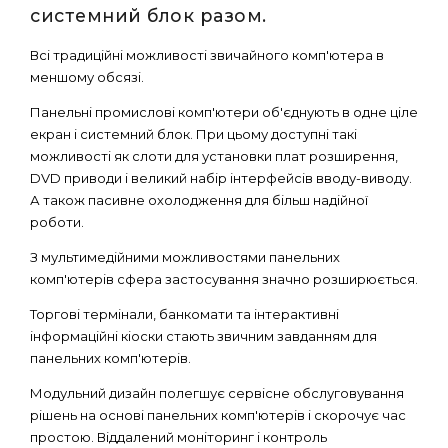
системний блок разом.
Всі традиційні можливості звичайного комп'ютера в
меншому обсязі.
Панельні промислові комп'ютери об'єднують в одне ціле
екран і системний блок. При цьому доступні такі
можливості як слоти для установки плат розширення,
DVD приводи і великий набір інтерфейсів вводу-виводу.
А також пасивне охолодження для більш надійної
роботи.
З мультимедійними можливостями панельних
комп'ютерів сфера застосування значно розширюється.
Торгові термінали, банкомати та інтерактивні
інформаційні кіоски стають звичним завданням для
панельних комп'ютерів.
Модульний дизайн полегшує сервісне обслуговування
рішень на основі панельних комп'ютерів і скорочує час
простою. Віддалений моніторинг і контроль