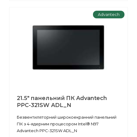
Advantech
21.5" панельний ПК Advantech
PPC-321SW ADL_N
Безвентиляторний широкоекранний панельний
ПК з 4-ядерним процесором Intel® N97
Advantech PPC-321SW ADL_N