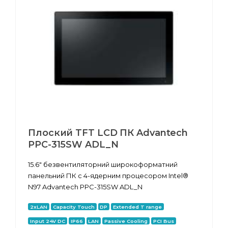
Плоский TFT LCD ПК Advantech
PPC-315SW ADL_N
15.6" безвентиляторний широкоформатний
панельний ПК с 4-ядерним процесором Intel®
N97 Advantech PPC-315SW ADL_N
2xLAN
Capacity Touch
DP
Extended T range
Input 24V DC
IP66
LAN
Passive Cooling
PCI Bus