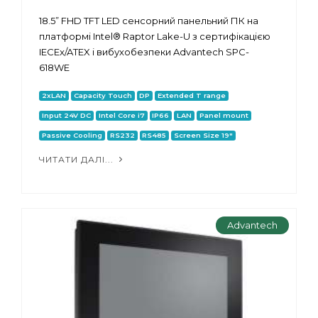
18.5” FHD TFT LED сенсорний панельний ПК на
платформі Intel® Raptor Lake-U з сертифікацією
IECEx/ATEX і вибухобезпеки Advantech SPC-
618WE
2xLAN
Capacity Touch
DP
Extended T range
Input 24V DC
Intel Core i7
IP66
LAN
Panel mount
Passive Cooling
RS232
RS485
Screen Size 19"
ЧИТАТИ ДАЛІ...
Advantech