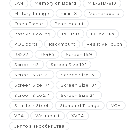
LAN
Memory on Board
MIL-STD-810
Military T range
miniITX
Motherboard
Open Frame
Panel mount
Passive Cooling
PCI Bus
PCIex Bus
POE ports
Rackmount
Resistive Touch
RS232
RS485
Screen 16:9
Screen 4:3
Screen Size 10"
Screen Size 12"
Screen Size 15"
Screen Size 17"
Screen Size 19"
Screen Size 21"
Screen Size 24"
Stainless Steel
Standard T range
VGA
VGA
Wallmount
XVGA
Знято з виробництва