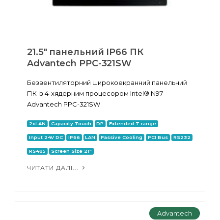
21.5" панельний IP66 ПК
Advantech PPC-321SW
Безвентиляторний широкоекранний панельний
ПК із 4-хядерним процесором Intel® N97
Advantech PPC-321SW
2xLAN
Capacity Touch
DP
Extended T range
Input 24V DC
IP66
LAN
Passive Cooling
PCI Bus
RS232
RS485
Screen Size 21"
ЧИТАТИ ДАЛІ...
Advantech