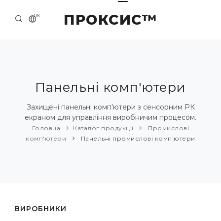
ПРОКСИС™
UK
ГОЛОВНА
КОНТАКТИ
ПРО НАС
Панельні комп'ютери
ПРИКЛАДИ ТА РІШЕННЯ
Захищені панельні комп'ютери з сенсорним РК
екраном для управління виробничим процесом.
КАТАЛОГ ПРОДУКЦІЇ
Головна
Каталог продукції
Промислові
комп'ютери
Панельні промислові комп'ютери
НОВИНИ
ВИРОБНИКИ