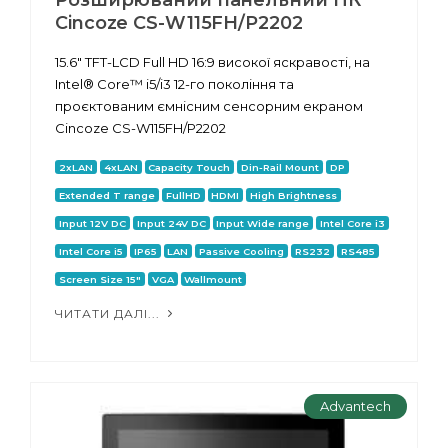
Cincoze CS-W115FH/P2202
15.6" TFT-LCD Full HD 16:9 високої яскравості, на
Intel® Core™ i5/i3 12-го покоління та
проєктованим ємнісним сенсорним екраном
Cincoze CS-W115FH/P2202
2xLAN
4xLAN
Capacity Touch
Din-Rail Mount
DP
Extended T range
FullHD
HDMI
High Brightness
Input 12V DC
Input 24V DC
Input Wide range
Intel Core i3
Intel Core i5
IP65
LAN
Passive Cooling
RS232
RS485
Screen Size 15"
VGA
Wallmount
ЧИТАТИ ДАЛІ...
Advantech