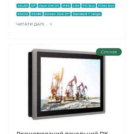
2xLAN
DP
Input 24V DC
IP66
LAN
PCI Bus
PCIex Bus
RS232
RS485
Screen Size 21"
Standard T range
ЧИТАТИ ДАЛІ...
Cincoze
Розширюваний панельний ПК