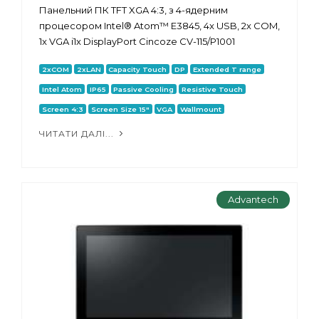
Панельний ПК TFT XGA 4:3, з 4-ядерним
процесором Intel® Atom™ E3845, 4x USB, 2x COM,
1x VGA і1x DisplayPort Cincoze CV-115/P1001
2xCOM
2xLAN
Capacity Touch
DP
Extended T range
Intel Atom
IP65
Passive Cooling
Resistive Touch
Screen 4:3
Screen Size 15"
VGA
Wallmount
ЧИТАТИ ДАЛІ...
Advantech