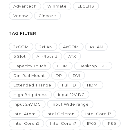
Advantech
Winmate
ELGENS
Vecow
Cincoze
TAG FILTER
2xCOM
2xLAN
4xCOM
4xLAN
6 Slot
All-Round
ATX
Capacity Touch
COM
Desktop CPU
Din-Rail Mount
DP
DVI
Extended T range
FullHD
HDMI
High Brightness
Input 12V DC
Input 24V DC
Input Wide range
Intel Atom
Intel Celeron
Intel Core i3
Intel Core i5
Intel Core i7
IP65
IP66