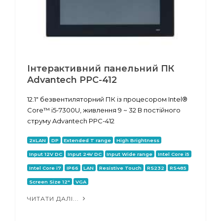
Інтерактивний панельний ПК
Advantech PPC-412
12.1" безвентиляторний ПК із процесором Intel®
Core™ i5-7300U, живлення 9 ~ 32 В постійного
струму Advantech PPC-412
2xLAN
DP
Extended T range
High Brightness
Input 12V DC
Input 24V DC
Input Wide range
Intel Core i5
Intel Core i7
IP66
LAN
Resistive Touch
RS232
RS485
Screen Size 12"
VGA
ЧИТАТИ ДАЛІ...