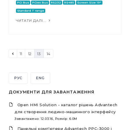
PCI Bus
PCIex Bus
RS232
RS485
Screen Size 19"
Standard T range
ЧИТАТИ ДАЛІ...
11
12
13
14
РУС
ENG
ДОКУМЕНТИ ДЛЯ ЗАВАНТАЖЕННЯ
Open HMI Solution - каталог рішень Advantech
для створення людино-машинного інтерфейсу
Завантажено: 12.03.16, Розмір: 6.0M
Панельні комп'ютери Advantech PPC-3000 і