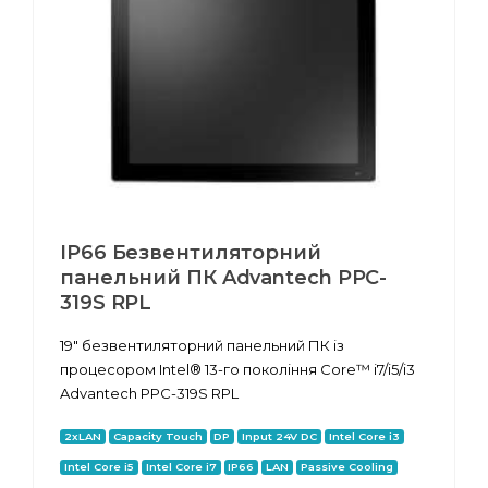
IP66 Безвентиляторний
панельний ПК Advantech PPC-
319S RPL
19" безвентиляторний панельний ПК із
процесором Intel® 13-го покоління Core™ i7/i5/i3
Advantech PPC-319S RPL
2xLAN
Capacity Touch
DP
Input 24V DC
Intel Core i3
Intel Core i5
Intel Core i7
IP66
LAN
Passive Cooling