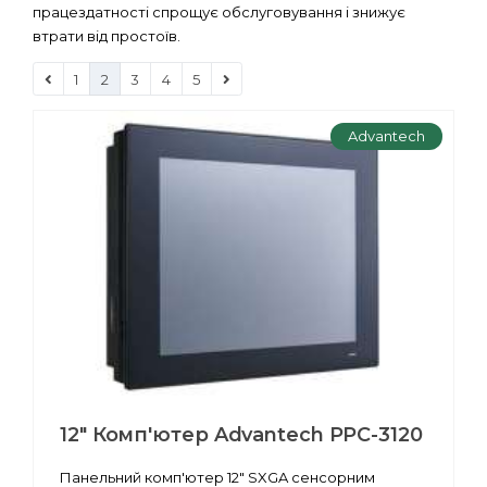
працездатності спрощує обслуговування і знижує
втрати від простоїв.
1
2
3
4
5
Advantech
12" Комп'ютер Advantech PPC-3120
Панельний комп'ютер 12" SXGA сенсорним