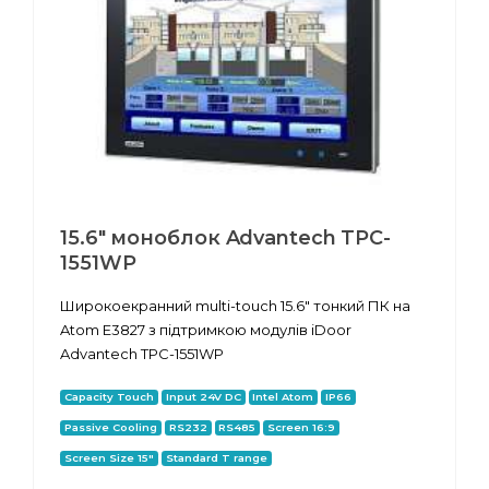
15.6" моноблок Advantech TPC-
1551WP
Широкоекранний multi-touch 15.6" тонкий ПК на
Atom E3827 з підтримкою модулів iDoor
Advantech TPC-1551WP
Capacity Touch
Input 24V DC
Intel Atom
IP66
Passive Cooling
RS232
RS485
Screen 16:9
Screen Size 15"
Standard T range