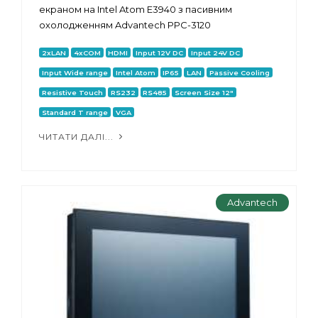
екраном на Intel Atom E3940 з пасивним
охолодженням Advantech PPC-3120
2xLAN
4xCOM
HDMI
Input 12V DC
Input 24V DC
Input Wide range
Intel Atom
IP65
LAN
Passive Cooling
Resistive Touch
RS232
RS485
Screen Size 12"
Standard T range
VGA
ЧИТАТИ ДАЛІ...
Advantech