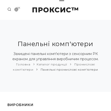
ПРОКСИС™
UK
ГОЛОВНА
КОНТАКТИ
ПРО НАС
Панельні комп'ютери
ПРИКЛАДИ ТА РІШЕННЯ
Захищені панельні комп'ютери з сенсорним РК
екраном для управління виробничим процесом.
КАТАЛОГ ПРОДУКЦІЇ
Головна
Каталог продукції
Промислові
комп'ютери
Панельні промислові комп'ютери
НОВИНИ
ВИРОБНИКИ