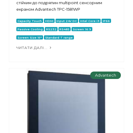
стійким до подряпин multipoint сенсорним
екраном Advantech TPC-1581WP
Capacity Touch
HDMI
Input 24V DC
Intel Core i3
IP66
Passive Cooling
RS232
RS485
Screen 16:9
Screen Size 15"
Standard T range
ЧИТАТИ ДАЛІ...
Advantech