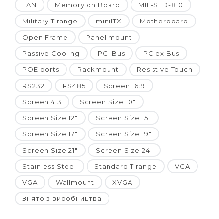
LAN
Memory on Board
MIL-STD-810
Military T range
miniITX
Motherboard
Open Frame
Panel mount
Passive Cooling
PCI Bus
PCIex Bus
POE ports
Rackmount
Resistive Touch
RS232
RS485
Screen 16:9
Screen 4:3
Screen Size 10"
Screen Size 12"
Screen Size 15"
Screen Size 17"
Screen Size 19"
Screen Size 21"
Screen Size 24"
Stainless Steel
Standard T range
VGA
VGA
Wallmount
XVGA
Знято з виробництва