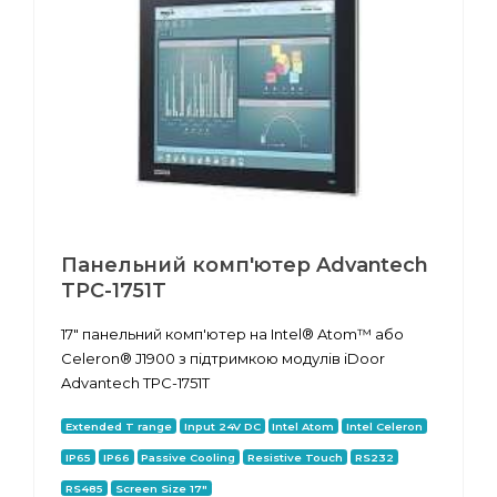
Панельний комп'ютер Advantech
TPC-1751T
17" панельний комп'ютер на Intel® Atom™ або
Celeron® J1900 з підтримкою модулів iDoor
Advantech TPC-1751T
Extended T range
Input 24V DC
Intel Atom
Intel Celeron
IP65
IP66
Passive Cooling
Resistive Touch
RS232
RS485
Screen Size 17"