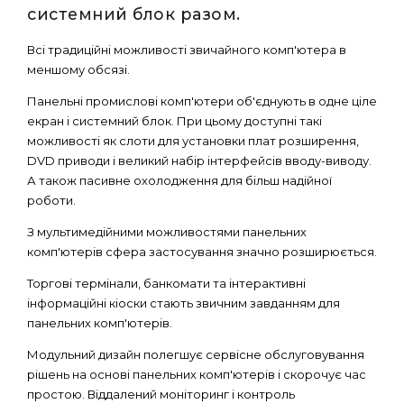
системний блок разом.
Всі традиційні можливості звичайного комп'ютера в
меншому обсязі.
Панельні промислові комп'ютери об'єднують в одне ціле
екран і системний блок. При цьому доступні такі
можливості як слоти для установки плат розширення,
DVD приводи і великий набір інтерфейсів вводу-виводу.
А також пасивне охолодження для більш надійної
роботи.
З мультимедійними можливостями панельних
комп'ютерів сфера застосування значно розширюється.
Торгові термінали, банкомати та інтерактивні
інформаційні кіоски стають звичним завданням для
панельних комп'ютерів.
Модульний дизайн полегшує сервісне обслуговування
рішень на основі панельних комп'ютерів і скорочує час
простою. Віддалений моніторинг і контроль