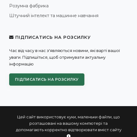
Розумна фабрика
Штучний інтелект та машинне навчання
ПІДПИСАТИСЬ НА РОЗСИЛКУ
Час від часу в нас з'являються новини, які варті вашої
уваги. Підпишіться, щоб отримувати актуальну
інформацію
ПІДПИСАТИСЬ НА РОЗСИЛКУ
Цей сайт використовує куки, маленьки файли, що
розташовані на вашому компютері та
допомагають корректно відтворювати вміст сайту
© 2004 - 2026 ПРОКСИС™ - промислові комп'ютери та