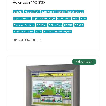
Advantech PPC-3150
2xLAN
4xCOM
DP
Extended T range
Input 12V DC
Input 24V DC
Input Wide range
Intel Atom
IP65
LAN
Passive Cooling
PCI Bus
PCIex Bus
RS232
RS485
Screen Size 15"
VGA
Знято з виробництва
ЧИТАТИ ДАЛІ...
Advantech