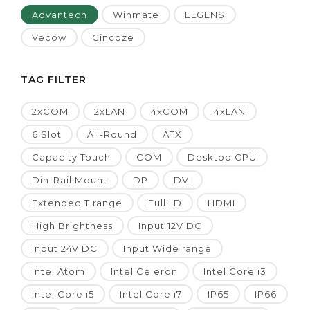
Advantech
Winmate
ELGENS
Vecow
Cincoze
TAG FILTER
2xCOM
2xLAN
4xCOM
4xLAN
6 Slot
All-Round
ATX
Capacity Touch
COM
Desktop CPU
Din-Rail Mount
DP
DVI
Extended T range
FullHD
HDMI
High Brightness
Input 12V DC
Input 24V DC
Input Wide range
Intel Atom
Intel Celeron
Intel Core i3
Intel Core i5
Intel Core i7
IP65
IP66