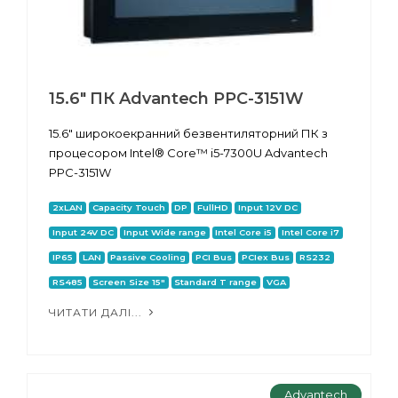
15.6" ПК Advantech PPC-3151W
15.6" широкоекранний безвентиляторний ПК з
процесором Intel® Core™ i5-7300U Advantech
PPC-3151W
2xLAN
Capacity Touch
DP
FullHD
Input 12V DC
Input 24V DC
Input Wide range
Intel Core i5
Intel Core i7
IP65
LAN
Passive Cooling
PCI Bus
PCIex Bus
RS232
RS485
Screen Size 15"
Standard T range
VGA
ЧИТАТИ ДАЛІ...
Advantech