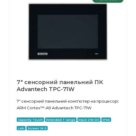
7" сенсорний панельний ПК
Advantech TPC-71W
7" сенсорний панельний комп'ютер на процесорі
ARM Cortex™-A9 Advantech TPC-71W
Capacity Touch
Extended T range
Input 24V DC
IP66
LAN
Screen 16:9