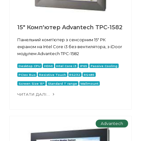
15" Комп'ютер Advantech TPC-1582
Панельний комп'ютер з сенсорним 15" РК
екраном на Intel Core i3 без вентилятора, з iDoor
модулем Advantech TPC-1582
Desktop CPU
HDMI
Intel Core i3
IP65
Passive Cooling
PCIex Bus
Resistive Touch
RS232
RS485
Screen Size 15"
Standard T range
Wallmount
ЧИТАТИ ДАЛІ...
Advantech