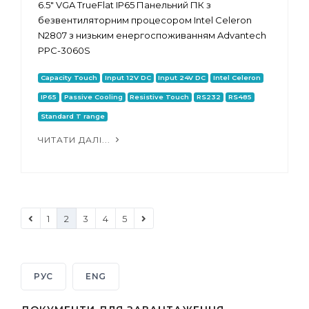
6.5" VGA TrueFlat IP65 Панельний ПК з
безвентиляторним процесором Intel Celeron
N2807 з низьким енергоспоживанням Advantech
PPC-3060S
Capacity Touch
Input 12V DC
Input 24V DC
Intel Celeron
IP65
Passive Cooling
Resistive Touch
RS232
RS485
Standard T range
ЧИТАТИ ДАЛІ...
1
2
3
4
5
РУС
ENG