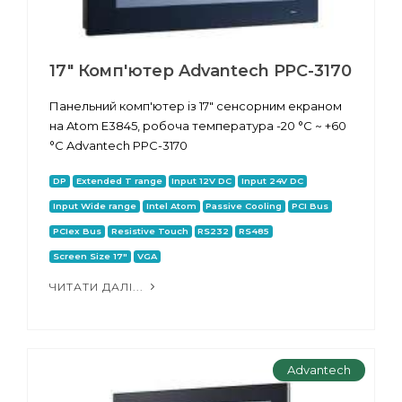
17" Комп'ютер Advantech PPC-3170
Панельний комп'ютер із 17" сенсорним екраном
на Atom E3845, робоча температура -20 °C ~ +60
°C Advantech PPC-3170
DP
Extended T range
Input 12V DC
Input 24V DC
Input Wide range
Intel Atom
Passive Cooling
PCI Bus
PCIex Bus
Resistive Touch
RS232
RS485
Screen Size 17"
VGA
ЧИТАТИ ДАЛІ...
Advantech