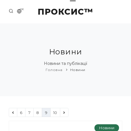
ПРОКСИС™
UK
ГОЛОВНА
КОНТАКТИ
ПРО НАС
Новини
ПРИКЛАДИ ТА РІШЕННЯ
Новини та публікації
Головна
Новини
КАТАЛОГ ПРОДУКЦІЇ
НОВИНИ
6
7
8
9
10
Новини