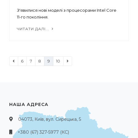
З'явилися нові моделі з процесорами Intel Core
11-го покоління.
ЧИТАТИ ДАЛІ...
6
7
8
9
10
НАША АДРЕСА
04073, Київ, вул. Сирецька, 5
+380 (67) 327-5977 (КС)