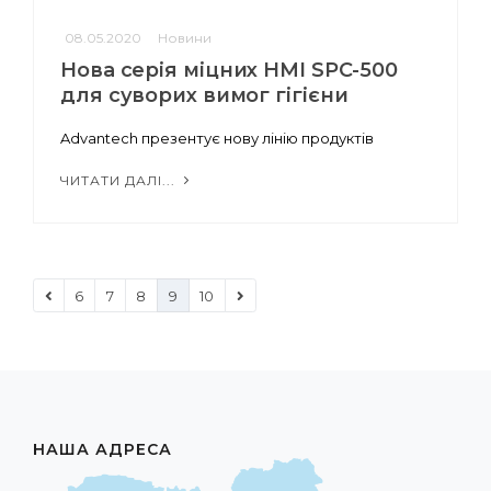
08.05.2020
Новини
Нова серія міцних HMI SPC-500
для суворих вимог гігієни
Advantech презентує нову лінію продуктів
ЧИТАТИ ДАЛІ...
6
7
8
9
10
НАША АДРЕСА